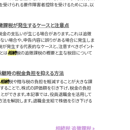
を受けられる要件障害者控除を受けるためには、以
徴課税が発生するケースと注意点
税金の支払いが生じる場合があります。これは追徴
きない場合や、申告内容に誤りがある場合に発生しま
税が発生する代表的なケースと、注意すべきポイント
とは
相続
税の追徴課税の概要と主な税目について
承継時の税金負担を抑える方法
相続
税や贈与税の負担を軽減することが大きな課
することで、株式の評価額を引き下げ、税金の負担
とができます。本記事では、役員退職金を活用して
方法を解説します。退職金支給で株価を引き下げる
相続税 追徴課税 »