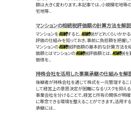
額は大きく変わります。本記事では、小規模宅地等
宅地等...
マンションの相続税評価額の計算方法を解説
マンションを
相続
すると、
相続
税がどれくらいかかる
評価の仕組みを知っておき、事前に負担額を把握して
マンションの
相続
税評価額の基本的な計算方法を紹
価額とはマンションの
相続
税評価額とは、
相続
税を
価値を...
持株会社を活用した事業承継の仕組みを解
後継者が持株会社を通じて株式を一元管理するこ
して経営上の意思決定が困難になるリスクを抑える
事業会社を分けることで、経営と所有の関係が明確
に専念できる環境を整えることができます。活用す
承継には...