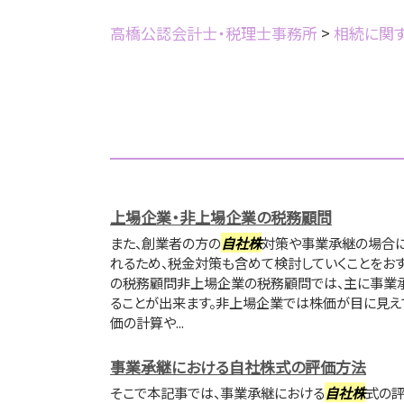
高橋公認会計士・税理士事務所
>
相続に関
上場企業・非上場企業の税務顧問
また、創業者の方の
自社株
対策や事業承継の場合
れるため、税金対策も含めて検討していくことをおす
の税務顧問非上場企業の税務顧問では、主に事業承
ることが出来ます。非上場企業では株価が目に見え
価の計算や...
事業承継における自社株式の評価方法
そこで本記事では、事業承継における
自社株
式の評