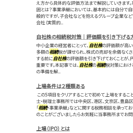
え方から具体的な評価方法まで解説していきます。
囲とは？事業承継においては、基本的には自分で自
般的ですが、子会社などを抱えるグループ企業など
会社（実質的...
自社株の相続税対策｜評価額を引き下げる
中小企業の経営者にとって、
自社株
の評価額が高い
多額の
相続
税が課せられ、株式の売却を余儀なくさ
する前に
自社株
の評価額を引き下げておくことが、
重要です。本記事では、
自社株
の
相続
税対策におけ
の準備を解...
上場条件は２種類ある
この5項目をクリアすることで初めて上場をすること
士・税理士事務所では中央区、港区、文京区、豊島区
「
相続
・事業承継」などに関する税務相談を承ってお
のことがございましたらお気軽に当事務所までお問
上場（IPO）とは