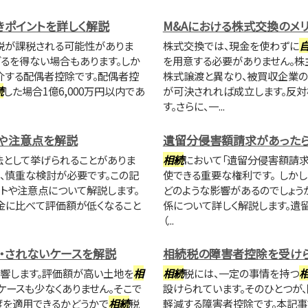
ポイントを詳しく解説
M&Aにおける株式交換のメリ
税が課税される可能性がありま
株式交換では、現金を使わずに
るを得ない場合もあります。しか
を用意する必要がありません。
介する配偶者控除です。配偶者控
株式譲渡と異なり、被買収企業
続
した場合1億6,000万円以内であ
が可決されれば成立します。反
す。さらに、一...
や注意点を解説
遺留分侵害額請求があったら
として挙げられることがありま
相続
において「遺留分侵害額請
、慎重な検討が必要です。この記
使できる重要な権利です。 しか
トや注意点について解説します。
どのような影響があるのでしょう
金に比べて評価額が低くなること
係について詳しく解説します。遺
（...
・されないケースを解説
相続税の障害者控除を受け
響します。評価額が高い土地を
相
相続
税には、一定の事情を持つ
ケースも少なくありません。そこで
設けられています。そのひとつが
度を適用できるかどうかで
相続
税
軽減する障害者控除です。本記