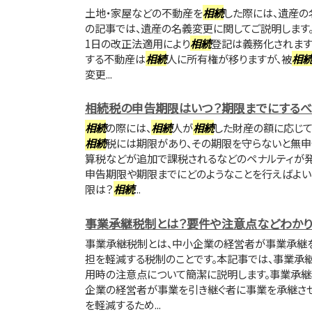
土地・家屋などの不動産を
相続
した際には、遺産の
の記事では、遺産の名義変更に関してご説明します。
1日の改正法適用により
相続
登記は義務化されます
する不動産は
相続
人に所有権が移りますが、被
相
変更...
相続税の申告期限はいつ？期限までにするべ
相続
の際には、
相続
人が
相続
した財産の額に応じ
相続
税には期限があり、その期限を守らないと無
算税などが追加で課税されるなどのペナルティが発
申告期限や期限までにどのようなことを行えばよいの
限は？
相続
...
事業承継税制とは？要件や注意点などわかり
事業承継税制とは、中小企業の経営者が事業承継を
担を軽減する税制のことです。本記事では、事業承
用時の注意点について簡潔に説明します。事業承
企業の経営者が事業を引き継ぐ者に事業を承継させ
を軽減するため...