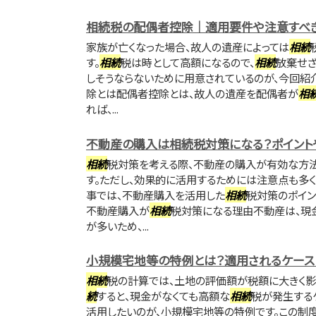
相続税の配偶者控除｜適用要件や注意すべき
家族が亡くなった場合、故人の遺産によっては
相続
す。
相続
税は時として高額になるので、
相続
放棄せざ
しそうならないために用意されているのが、今回紹
除とは配偶者控除とは、故人の遺産を配偶者が
相
れば、...
不動産の購入は相続税対策になる？ポイント
相続
税対策を考える際、不動産の購入が有効な方法
す。ただし、効果的に活用するためには注意点も多く
事では、不動産購入を活用した
相続
税対策のポイン
不動産購入が
相続
税対策になる理由不動産は、現
が多いため、...
小規模宅地等の特例とは？適用されるケース
相続
税の計算では、土地の評価額が税額に大きく影
続
すると、現金がなくても高額な
相続
税が発生する
活用したいのが、小規模宅地等の特例です。この制