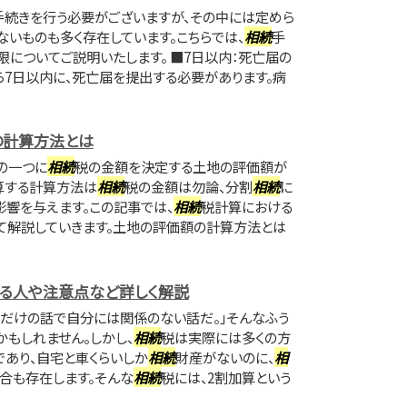
手続きを行う必要がございますが、その中には定めら
いものも多く存在しています。こちらでは、
相続
手
限についてご説明いたします。 ■7日以内：死亡届の
ら7日以内に、死亡届を提出する必要があります。病
の計算方法とは
の一つに
相続
税の金額を決定する土地の評価額が
算する計算方法は
相続
税の金額は勿論、分割
相続
に
響を与えます。この記事では、
相続
税計算における
て解説していきます。土地の評価額の計算方法とは
なる人や注意点など詳しく解説
ちだけの話で自分には関係のない話だ。」そんなふう
かもしれません。しかし、
相続
税は実際には多くの方
あり、自宅と車くらいしか
相続
財産がないのに、
相
合も存在します。そんな
相続
税には、2割加算という