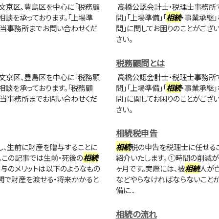
文京区、豊島区を中心に「税務顧
高橋公認会計士・税理士事務所で
相談を承っております。「上場準
問」「上場準備」「
相続
・事業承継
に当事務所までお問い合わせくだ
問」に関してお困りのことがござ
さい。
税務顧問とは
文京区、豊島区を中心に「税務顧
高橋公認会計士・税理士事務所で
相談を承っております。「税務顧
問」「上場準備」「
相続
・事業承継
に当事務所までお問い合わせくだ
問」に関してお困りのことがござ
さい。
相続税申告
し、生前に財産を贈与することに
相続
税の申告を税理士に任せるこ
。この記事では生前・死後の
相続
紹介いたします。 ①時間の削減
贈与のメリットは以下のようなもの
ヶ月です。実際には、被
相続
人が
期間で財産を渡せる・将来かかると
などやらなければならないことが
備に...
相続の流れ