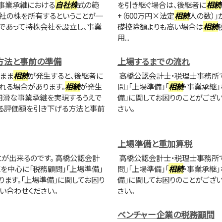
事業承継における
自社株
式の範
を引き継ぐ場合は、後継者に
相続
社の株を所有するということが一
+（600万円×法定
相続
人の数）」
であって持株会社を設立し、事業
礎控除額よりも高い場合は
相続
用...
方法と事前の準備
上場するまでの流れ
まま
相続
が発生すると、後継者に
高橋公認会計士・税理士事務所で
れる場合があります。
相続
が発生
問」「上場準備」「
相続
・事業承継
円滑な事業承継を実現するうえで
備」に関してお困りのことがござ
る評価額を引き下げる方法と事前
さい。
上場準備と重加算税
が出来るのです。 高橋公認会計
高橋公認会計士・税理士事務所で
を中心に「税務顧問」「上場準備」
問」「上場準備」「
相続
・事業承継
ります。「上場準備」に関してお困り
備」に関してお困りのことがござ
い合わせください。
さい。
ベンチャー企業の税務顧問