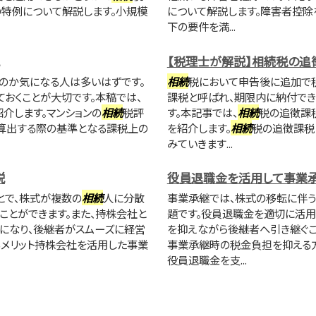
の特例について解説します。小規模
について解説します。障害者控除
下の要件を満...
【税理士が解説】相続税の追
のか気になる人は多いはずです。
相続
税において申告後に追加で
おくことが大切です。本稿では、
課税と呼ばれ、期限内に納付で
介します。マンションの
相続
税評
す。本記事では、
相続
税の追徴課
算出する際の基準となる課税上の
を紹介します。
相続
税の追徴課税
みていきます...
説
役員退職金を活用して事業
とで、株式が複数の
相続
人に分散
事業承継では、株式の移転に伴う
ことができます。また、持株会社と
題です。役員退職金を適切に活用
になり、後継者がスムーズに経営
を抑えながら後継者へ引き継ぐこ
るメリット持株会社を活用した事業
事業承継時の税金負担を抑える
役員退職金を支...