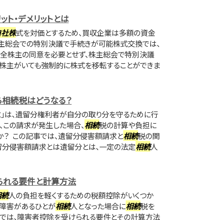
ット・デメリットとは
自社株
式を対価とするため、買収企業は多額の資金
株主総会での特別決議で手続きが可能株式交換では、
の全株主の同意を必要とせず、株主総会で特別決議
対株主がいても強制的に株式を移転することができま
相続税はどうなる？
求」は、遺留分権利者が自分の取り分を守るために行
し、この請求が発生した場合、
相続
税の計算や負担に
か？ この記事では、遺留分侵害額請求と
相続
税の関
留分侵害額請求とは遺留分とは、一定の法定
相続
人
られる要件と計算方法
相続
人の負担を軽くするための税額控除がいくつか
、障害があるひとが
相続
人となった場合に
相続
税を
事では、障害者控除を受けられる要件とその計算方法