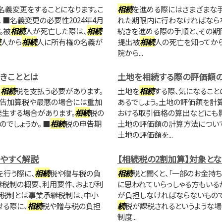
名義変更をすることになります。こ
相続
を進める際にはさまざまな
 ■名義変更の必要性2024年4月
れた期限内に行わなければならな
。被
相続
人が死亡した際は、
相続
続きを進める際の手順と、その期
続
人から
相続
人に所有権の名義が
提出被
相続
人の死亡を知ってか
院から...
きこととは
土地を相続する際の評価額
て
相続
税を支払う必要があります。
土地を
相続
する際、気になること
申告加算税や最悪の場合には重加
あるでしょう。土地の評価額を計
生する場合があります。
相続
税の
おける取引価格の算出などにも影
でしょうか。 ■
相続
税の申告期
土地の評価額の計算方法につい
土地の評価額を...
やすく解説
【相続税の2割加算】対象と
行う際に、
相続
税や贈与税の負
相続
税と聞くと、「一部のお金持
継税制の概要、利用要件、および利
に思われていらっしゃる方もいる
継税制とは事業承継税制は、中小
が負担しなければならないもので
る際に、
相続
税や贈与税の負担
続
税が課税されるというような場
制度...