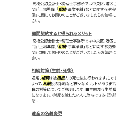
高橋公認会計士・税理士事務所では中央区、港区、
問」「上場準備」「
相続
・事業承継」などに関する税務
備」に関してお困りのことがございましたらお気軽
さい。
顧問契約すると得られるメリット
高橋公認会計士・税理士事務所では中央区、港区、
問」「上場準備」「
相続
・事業承継」などに関する税務
問」に関してお困りのことがございましたらお気軽
さい。
相続対策（生前・死後）
通常、
相続
は被
相続
人の死亡後に行われます。しか
よって、
相続
税の節約など様々なメリットがあります
税の対策についてご説明します。 ■生前贈与生前
になります。 ・財産を渡したい人に贈与できる・短
想...
遺産の名義変更