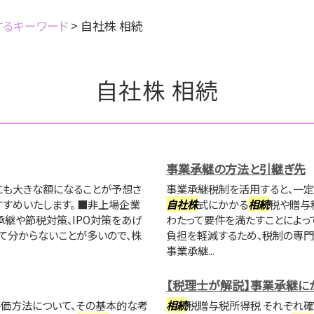
するキーワード
>
自社株 相続
自社株 相続
事業承継の方法と引継ぎ先
にも大きな額になることが予想さ
事業承継税制を活用すると、一定
すめいたします。 ■非上場企業
自社株
式にかかる
相続
税や贈与
継や節税対策、IPO対策をあげ
わたって要件を満たすことによっ
て分からないことが多いので、株
負担を軽減するため、税制の専門
事業承継...
【税理士が解説】事業承継に
価方法について、その基本的な考
相続
税贈与税所得税 それぞれ確