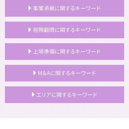
相続 自分でやる
事業承継に関するキーワード
相続税
相続税 申告期限
相続放棄
事業承継 対策
税務顧問に関するキーワード
相続税 障害者控除
事業承継 税理士
相続 不動産 名義変更
事業承継 事業継承
マンション 相続税評価額
事業承継税制 わかりやすく
公認会計士 税務顧問
上場準備に関するキーワード
相続
事業承継 課題
税務顧問 相場
相続 受け取り方
事業承継 マッチング
税理士 顧問契約 変更
相続 土地 名義変更
事業承継 持株会社
税理士 顧問契約 メリット
上場 コンプライアンス
M＆Aに関するキーワード
相続 青色申告
事業承継 税金
税務顧問 記帳代行
上場 種類
相続税 追徴課税
事業承継 継承
顧問契約 個人
ipo メリット
相続放棄 手続き 生前
事業承継 売買
顧問契約 法人
上場準備 経理
m&a コンサル
エリアに関するキーワード
相続税 2割加算
事業承継 個人
顧問契約
上場準備 期間
m&a 案件
相続 順位
事業承継 計画書
税務顧問
上場 どうやって
m&a 個人
相続 空き家
継業 事業承継 違い
個人 税務顧問
上場準備 内部統制
m&aとは メリット
文京区 事業承継
相続放棄 手続き
役員退職金 税金
税理士 顧問契約 単発
上場準備 税務
m&a 契約
文京区 相続
小規模宅地等 特例
事業承継 株価対策
ベンチャー企業 税務顧問
上場準備 税理士
m&a 流れ 売却
港区 顧問契約