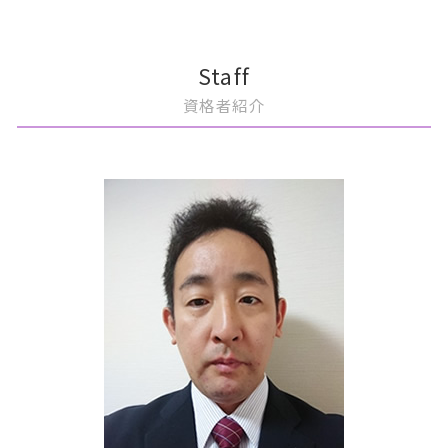
相続 とは
事業承継税制
顧問契約 終了
上場 利点
m&a 株式譲渡
豊島区 相続
相続 流れ
事業承継税制 デメリット
非上場企業 税務顧問
上場準備 監査役
m&a おすすめ
港区 相続対策
事業承継 方法
顧問契約 中小企業
上場 の流れ
m&a コンサルティング
中央区 相続
Staff
事業承継 計画
顧問契約 更新
公認会計士 上場準備
買収監査 目的
中央区 買収監査
資格者紹介
自社株式 評価
税務顧問 解約
上場準備 売上
m&a 株式交換
港区 上場準備
上場企業 税務顧問
上場 ipo 違い
m&a 株価
中央区 顧問契約
税務顧問 必要
上場準備 親会社
m&a メリット 売り手
文京区 相続税申告
税務顧問 会計士
上場準備 種類株式
m&a メリット デメリット
港区 相続
上場準備 ポイント
m&a 目的
豊島区 上場準備
上場 メリット
m&a 公認会計士
文京区 上場準備
上場準備 資本政策
m&a 税理士
中央区 m&a
事業譲渡 従業員
豊島区 m&a
会社分割 メリット
港区 買収監査
株式譲渡 消費税
豊島区 買収監査
中央区 相続税申告
中央区 相続対策
文京区 相続対策