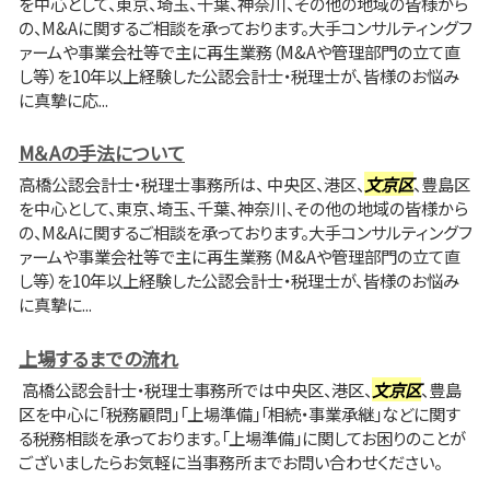
を中心として、東京、埼玉、千葉、神奈川、その他の地域の皆様から
の、M&Aに関するご相談を承っております。大手コンサルティングフ
ァームや事業会社等で主に再生業務（M&Aや管理部門の立て直
し等）を10年以上経験した公認会計士・税理士が、皆様のお悩み
に真摯に応...
M＆Aの手法について
高橋公認会計士・税理士事務所は、 中央区、港区、
文京区
、豊島区
を中心として、東京、埼玉、千葉、神奈川、その他の地域の皆様から
の、M&Aに関するご相談を承っております。大手コンサルティングフ
ァームや事業会社等で主に再生業務（M&Aや管理部門の立て直
し等）を10年以上経験した公認会計士・税理士が、皆様のお悩み
に真摯に...
上場するまでの流れ
高橋公認会計士・税理士事務所では中央区、港区、
文京区
、豊島
区を中心に「税務顧問」「上場準備」「相続・事業承継」などに関す
る税務相談を承っております。「上場準備」に関してお困りのことが
ございましたらお気軽に当事務所までお問い合わせください。