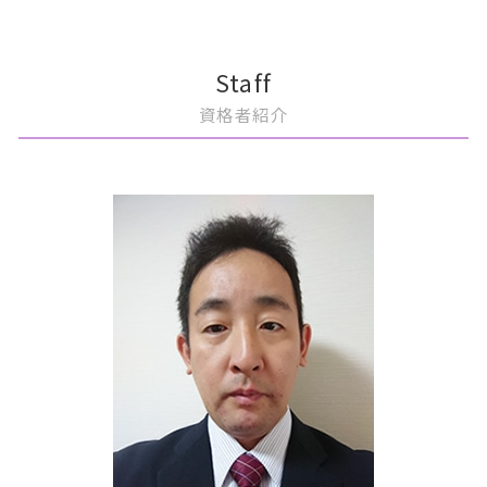
相続税 2割加算
事業承継 マッチング
顧問契約 ベンチャー
上場 どうやって
買収監査 目的
文京区 m&a
相続放棄
事業承継 方法
顧問契約書 税理士
上場 流れ
会社分割 メリット
文京区 買収監査
事業承継税制 わかりやすく
顧問契約 注意点
上場 利点
m&a 案件
中央区 上場準備
Staff
事業承継 コンサル
税理士 顧問契約 メリット
上場準備 種類株式
m&a 株価
港区 買収監査
資格者紹介
事業承継 意味
税務顧問 サービス
上場準備 スケジュール
m&a メリット デメリット
中央区 買収監査
顧問契約 終了
上場 ipo 違い
m&aとは メリット
豊島区 税務顧問
顧問契約 相場 税理士
上場準備 総務
事業譲渡 従業員
豊島区 m&a
税務顧問
ipo メリット
m&a 流れ 売却
港区 税務顧問
上場準備 税理士
m&a 目的
文京区 相続
上場準備 売上
m&a コンサルティング
豊島区 事業承継
上場 種類
m&a 流れ
港区 相続対策
m&a メリット 売り手
港区 m&a
m&a 目的
港区 相続税申告
株式譲渡 消費税
豊島区 相続対策
文京区 上場準備
中央区 税務顧問
文京区 相続対策