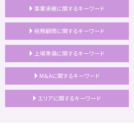
自社株 相続
事業承継に関するキーワード
相続 相談
相続税対策 不動産
相続 お金
事業承継
税務顧問に関するキーワード
相続 不動産 名義変更
事業承継 スケジュール
マンション 相続税評価額
事業承継 つなぐ
相続 不動産
事業承継 支援
顧問契約 更新
上場準備に関するキーワード
相続税 評価額 土地 計算方法
事業承継 事業継承
税務顧問 会計士
相続 手続き 期限
事業承継 相談
顧問契約 中小企業
遺留分 相続税
事業承継 計画書
税務顧問 必要
上場 の流れ
M＆Aに関するキーワード
相続
事業承継 サポート
上場企業 税務顧問
上場準備 サポート
相続放棄 手続き 生前
事業承継税制 要件
税務顧問 相場
上場 タイミング
相続 空き家
事業承継 手順
税務顧問 解約
上場準備 ポイント
m&a 公認会計士
エリアに関するキーワード
相続税 障害者控除
事業承継 計画
顧問契約 個人
上場準備 期間
m&a 補助金
相続税
自社株式 評価
顧問契約 法人
上場 ipo
m&a コンサル
相続 いつまで
事業承継 売買
税理士 顧問契約 変更
上場 コンサル
m&a 株式交換
港区 顧問契約
相続 土地 名義変更
事業承継 株価対策
税務顧問 税理士
上場準備 内部統制
m&a とは わかりやすく
港区 上場準備
相続 遺留分
事業承継 税金
税務顧問 とは
上場 メリット デメリット
m&a 契約
港区 相続