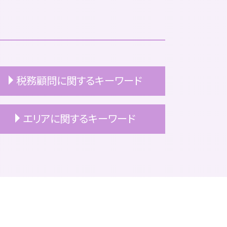
税務顧問に関するキーワード
上場企業 税務顧問
エリアに関するキーワード
税理士 顧問契約 メリット
税務顧問 サービス
税務顧問 相場
中央区 税務顧問
顧問契約 相場 税理士
港区 相続対策
公認会計士 税務顧問
港区 上場準備
税務顧問 記帳代行
豊島区 事業承継
顧問契約 メリット
豊島区 m&a
税務顧問 会計士
中央区 事業承継
顧問契約 ポイント
文京区 相続