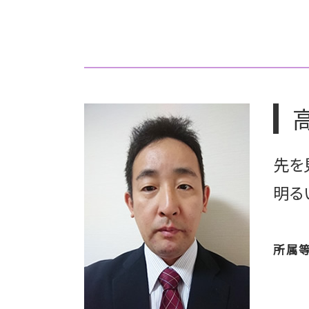
相続 自分でやる
上場準備 サポート
相続 空き家
重加算税
相続税 評価額 土地 計算方法
ipo メリット
マンション 相続税評価額
上場 コンプライアンス
相続 手続き 期限
上場準備 ポイント
相続 所得税
上場 種類
相続 パターン
上場準備 スケジュール
相続 不動産 名義変更
重加算税 税理士
相続 時効
上場準備 企業
先を
相続 不動産
上場 どうやって
上場 メリット
明る
上場 ipo 違い
上場 コンサル
所属