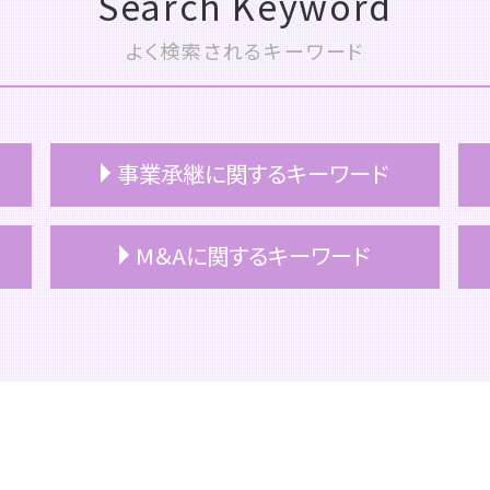
Search Keyword
よく検索されるキーワード
事業承継に関するキーワード
事業承継 事業継承 違い
M＆Aに関するキーワード
事業承継 計画書
事業承継税制 わかりやすく
事業承継 おすすめ
m&a 株式譲渡
事業承継 マッチング
m&a メリット 売り手
事業承継税制
m&a おすすめ
事業承継 つなぐ
m&aとは メリット
事業承継 持株会社
m&a 税理士
事業承継 税理士
m&a コンサル
事業承継 手順
会社分割 メリット