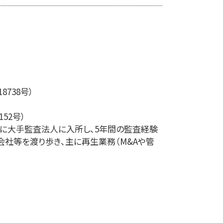
738号）
52号）
に大手監査法人に入所し、5年間の監査経験
業会社等を渡り歩き、主に再生業務（M&Aや管