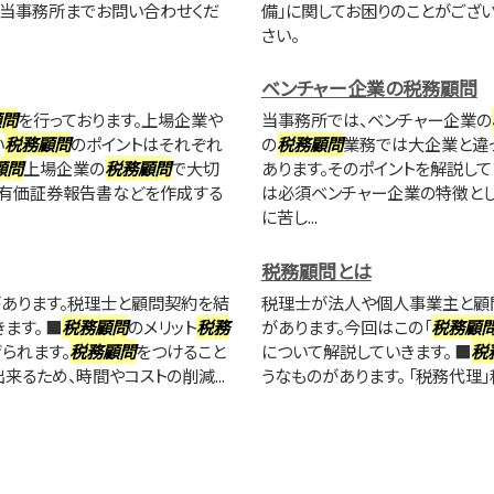
に当事務所までお問い合わせくだ
備」に関してお困りのことがござ
さい。
ベンチャー企業の税務顧問
顧問
を行っております。上場企業や
当事務所では、ベンチャー企業の
い
税務顧問
のポイントはそれぞれ
の
税務顧問
業務では大企業と違
顧問
上場企業の
税務顧問
で大切
あります。そのポイントを解説し
有価証券報告書などを作成する
は必須ベンチャー企業の特徴と
に苦し...
税務顧問とは
があります。税理士と顧問契約を結
税理士が法人や個人事業主と顧
ます。 ■
税務顧問
のメリット
税務
があります。今回はこの「
税務顧
られます。
税務顧問
をつけること
について解説していきます。 ■
税
るため、時間やコストの削減...
うなものがあります。 「税務代理」