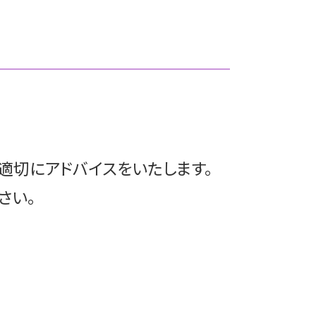
顧問契約書 税理士
文京区 m&a
税務顧問 必須
豊島区 相続対策
顧問契約
豊島区 相続税申告
顧問契約 注意点
港区 相続税申告
顧問契約 更新
港区 相続
非上場企業 税務顧問
文京区 買収監査
顧問契約 法人
港区 顧問契約
税務顧問 解約
文京区 相続税申告
税務顧問 とは
中央区 上場準備
適切にアドバイスをいたします。
税理士 顧問契約 変更
文京区 相続対策
港区 m&a
さい。
中央区 相続
港区 税務顧問