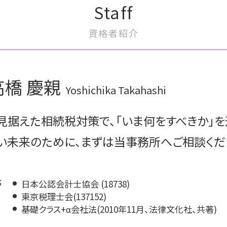
Staff
事業承継 アドバイザー
m&a 補助金
事業承継税制 デメリット
m&a とは わかりやすく
資格者紹介
事業承継 方法
m&a 契約
事業承継 対策
m&a 会社
事業承継税制 要件
m&a コンサルティング
役員退職金 税金
事業譲渡 従業員
高橋 慶親
自社株式 評価
買収監査 目的
Yoshichika Takahashi
事業承継 課題
m&a 案件
事業承継 進め方
m&a 流れ 売却
見据えた相続税対策で、「いま何をすべきか」を
事業承継 税金
m&a 流れ
m&a 株価
い未来のために、まずは当事務所へご相談くだ
株式譲渡 消費税
m&a 種類
等
日本公認会計士協会 (18738)
東京税理士会(137152)
基礎クラス+α会社法(2010年11月、法律文化社、共著)