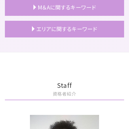
相続 所得税
事業承継税制 デメリット
税務顧問 解約
上場準備 種類株式
M＆Aに関するキーワード
相続税 追徴課税
事業承継 税理士
顧問契約 ベンチャー
重加算税
相続 相談
事業承継税制 要件
税務顧問 相場
上場 メリット デメリット
相続 不動産
役員退職金 税金
税務顧問
上場 コンサル
m&a 公認会計士
エリアに関するキーワード
相続放棄
事業承継 売買
ベンチャー企業 税務顧問
上場 の流れ
m&a 目的
相続 確定申告
事業承継とは
税務顧問 サービス
上場準備 税理士
m&a 種類
相続税対策 不動産
事業承継 計画
税務顧問 必須
公認会計士 上場準備
m&a 税理士
文京区 m&a
小規模宅地等 特例
事業承継 課題
税務顧問 必要
上場準備 税務
m&a コンサルティング
港区 m&a
相続 期限
事業承継税制 わかりやすく
公認会計士 税務顧問
上場準備 資本政策
買収監査 目的
文京区 上場準備
相続 空き家
事業承継 引継ぎ補助金
顧問契約 法人
上場 ipo
会社分割 メリット
中央区 相続
相続税
事業承継 税金
顧問契約 終了
上場準備 総務
m&a 会社
豊島区 相続税申告
事業承継 おすすめ
上場企業 税務顧問
上場 タイミング
m&a とは わかりやすく
中央区 買収監査
Staff
継業 事業承継 違い
税務顧問 会計士
上場 流れ
m&a 株価
港区 相続
資格者紹介
事業承継 対策
顧問契約
上場準備 期間
株式譲渡 消費税
文京区 事業承継
税務顧問 税理士
上場 ipo 違い
m&a メリット 売り手
港区 相続対策
顧問契約 中小企業
上場準備 企業
m&a 個人
豊島区 買収監査
税理士 顧問契約 メリット
上場準備 親会社
m&a コンサル
港区 相続税申告
上場 種類
m&a 流れ
中央区 顧問契約