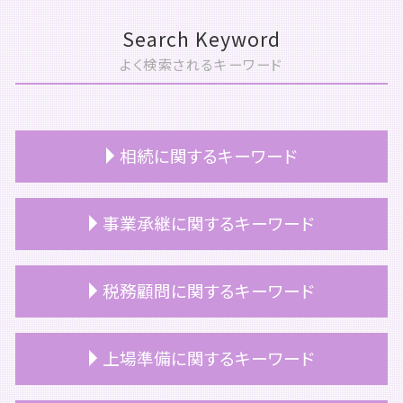
Search Keyword
よく検索されるキーワード
相続に関するキーワード
相続 名義変更
事業承継に関するキーワード
相続 順位
相続 土地 名義変更
相続税 配偶者控除
事業承継 相談
税務顧問に関するキーワード
相続 遺留分
事業承継 計画書
マンション 相続税評価額
事業承継 事業継承
相続 お金
事業承継 つなぐ
顧問契約 更新
上場準備に関するキーワード
相続 手続き 期限
事業承継
税務顧問 記帳代行
相続 家
事業承継 スケジュール
顧問契約 相場 税理士