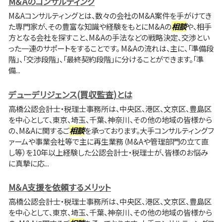
M＆Aのコンサルティング
M&Aコンサルティングとは、数々の会社のM&A案件を手がけてき
た専門家が、その豊富な知識や経験をもとにM&Aの
相談
や、相手
方となる会社を探すこと、M&Aの手法などの戦略決定、交渉とい
った一連のサポートをすることです。 M&Aの流れは、主に、「準備段
階」、「交渉段階」、「最終契約段階」に分けることができます。「準
備...
デューデリジェンス(買収監査)とは
高橋公認会計士・税理士事務所は、中央区、港区、文京区、豊島区
を中心として、東京、埼玉、千葉、神奈川、その他の地域の皆様から
の、M&Aに関するご
相談
を承っております。大手コンサルティングフ
ァームや事業会社等で主に再生業務（M&Aや管理部門の立て直
し等）を10年以上経験した公認会計士・税理士が、皆様のお悩み
に真摯に応...
M＆A支援を依頼するメリット
高橋公認会計士・税理士事務所は、中央区、港区、文京区、豊島区
を中心として、東京、埼玉、千葉、神奈川、その他の地域の皆様から