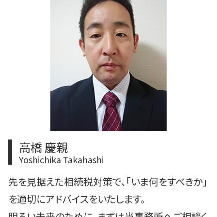
上場準備 売上
m&aとは メリット
港区 税務顧問
上場 メリット
m&a メリット デメリット
中央区 相続対策
m&a 株式譲渡
港区 上場準備
m&a 補助金
港区 事業承継
m&a 案件
豊島区 相続対策
豊島区 事業承継
中央区 m&a
中央区 事業承継
高橋 慶親
Yoshichika Takahashi
先を見据えた相続税対策で、「いま何をすべきか」
を適切にアドバイスをいたします。
明るい未来のために、まずは当事務所へご相談く