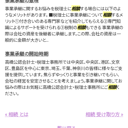
事業承継の意味
事業承継に関するお悩みを税理士に
相談
する場合には以下のよ
うなメリットがあります。 ■税理士に事業承継について
相談
するメ
リット①付き合いのある専門家などを紹介してもらえる②専門知
識によるサポートを受けられる③税制の
相談
もできる 事業承継の
際は会社の資産を後継者に承継します。この際、会社の資産は一
般的に金額が大きいと...
事業承継の開始時期
高橋公認会計士・税理士事務所では中央区、中央区、港区、文京
区、豊島区を中心に東京、埼玉、千葉、神奈川の皆様に様々なご支
援を提供しています。 焦らずゆっくりと事業を引き継いでもらい、
会社の経営を安定させることを考えましょう。事業承継に関してお
悩みの際はお気軽に高橋公認会計士・税理士事務所にご
相談
く
ださい。
« 相続 とは
相続 受け取り方 »