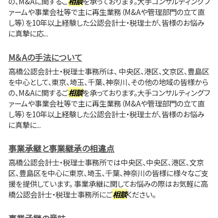
の、M&Aに関するご
相談
を承っております。大手コンサルティングフ
ァームや事業会社等で主に再生業務（M&Aや管理部門の立て直
し等）を10年以上経験した公認会計士・税理士が、皆様のお悩み
に真摯に応...
M＆Aの手法について
高橋公認会計士・税理士事務所は、 中央区、港区、文京区、豊島区
を中心として、東京、埼玉、千葉、神奈川、その他の地域の皆様から
の、M&Aに関するご
相談
を承っております。大手コンサルティングフ
ァームや事業会社等で主に再生業務（M&Aや管理部門の立て直
し等）を10年以上経験した公認会計士・税理士が、皆様のお悩み
に真摯に...
事業承継と事業継承の相違点
高橋公認会計士・税理士事務所では中央区、中央区、港区、文京
区、豊島区を中心に東京、埼玉、千葉、神奈川の皆様に様々なご支
援を提供しています。 事業承継に関してお悩みの際はお気軽に高
橋公認会計士・税理士事務所にご
相談
ください。