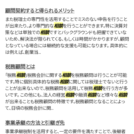
顧問契約すると得られるメリット
また税理士の専門性を活用することでミスのない申告を行うこと
が出来たり、より専門的な
相談
を行うことができます。特に決算対
策などは単独での
相談
ですとバックグラウンドも把握できていな
いため、解決法が限られてくる、もしくは時間がかかりますが、顧問
となっている場合には継続的な支援も可能になります。 具体的に
は例えば、創業当...
税務顧問とは
「税務
相談
」税務会計に関する
相談
を税務顧問は行うことが可能
です。特に個別具体的な税務
相談
に関しては税理士でないと行う
ことが出来ないので、税務顧問を活用して税務
相談
を行う方が多
いです。 この他にも、法人の経営
相談
や融資
相談
など様々な
相談
が出来ることも税務顧問の特徴です。税務顧問となることによっ
て、日頃の税務会計に関...
事業承継の方法と引継ぎ先
事業承継税制を活用すると、一定の要件を満たすことで、後継者