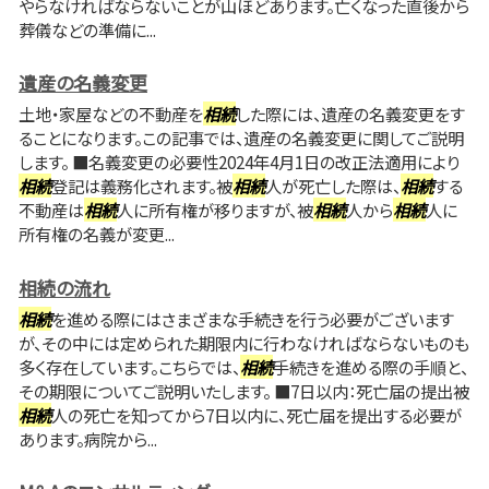
やらなければならないことが山ほどあります。亡くなった直後から
葬儀などの準備に...
遺産の名義変更
土地・家屋などの不動産を
相続
した際には、遺産の名義変更をす
ることになります。この記事では、遺産の名義変更に関してご説明
します。 ■名義変更の必要性2024年4月1日の改正法適用により
相続
登記は義務化されます。被
相続
人が死亡した際は、
相続
する
不動産は
相続
人に所有権が移りますが、被
相続
人から
相続
人に
所有権の名義が変更...
相続の流れ
相続
を進める際にはさまざまな手続きを行う必要がございます
が、その中には定められた期限内に行わなければならないものも
多く存在しています。こちらでは、
相続
手続きを進める際の手順と、
その期限についてご説明いたします。 ■7日以内：死亡届の提出被
相続
人の死亡を知ってから7日以内に、死亡届を提出する必要が
あります。病院から...