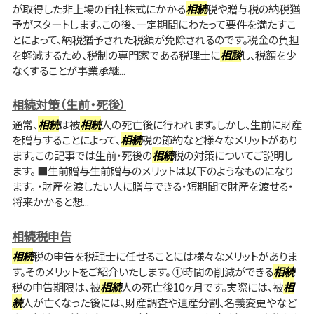
が取得した非上場の自社株式にかかる
相続
税や贈与税の納税猶
予がスタートします。この後、一定期間にわたって要件を満たすこ
とによって、納税猶予された税額が免除されるのです。税金の負担
を軽減するため、税制の専門家である税理士に
相談
し、税額を少
なくすることが事業承継...
相続対策（生前・死後）
通常、
相続
は被
相続
人の死亡後に行われます。しかし、生前に財産
を贈与することによって、
相続
税の節約など様々なメリットがあり
ます。この記事では生前・死後の
相続
税の対策についてご説明し
ます。 ■生前贈与生前贈与のメリットは以下のようなものになり
ます。 ・財産を渡したい人に贈与できる・短期間で財産を渡せる・
将来かかると想...
相続税申告
相続
税の申告を税理士に任せることには様々なメリットがありま
す。そのメリットをご紹介いたします。 ①時間の削減ができる
相続
税の申告期限は、被
相続
人の死亡後10ヶ月です。実際には、被
相
続
人が亡くなった後には、財産調査や遺産分割、名義変更やなど