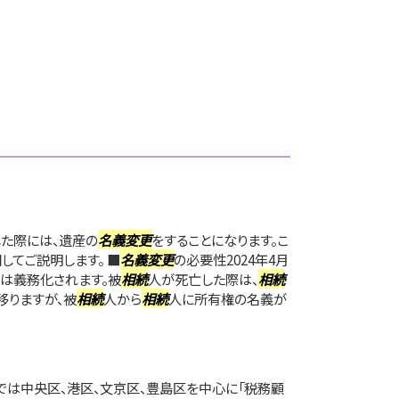
した際には、遺産の
名義変更
をすることになります。こ
してご説明します。 ■
名義変更
の必要性2024年4月
は義務化されます。被
相続
人が死亡した際は、
相続
移りますが、被
相続
人から
相続
人に所有権の名義が
は中央区、港区、文京区、豊島区を中心に「税務顧