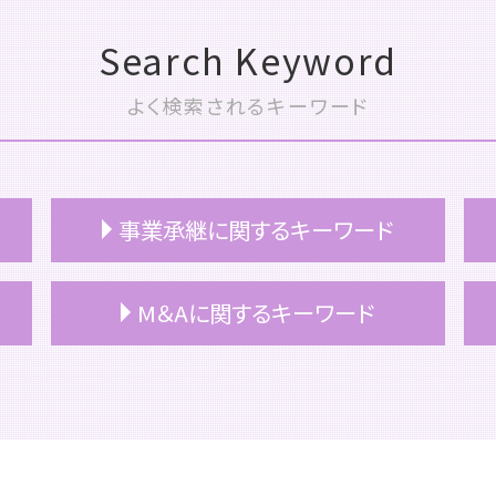
Search Keyword
よく検索されるキーワード
事業承継に関するキーワード
自社株式 評価
M＆Aに関するキーワード
事業承継 スケジュール
事業承継 サポート
事業承継 持株会社
m&a コンサル
事業承継 コンサル
m&a 株式譲渡
継業 事業承継
m&a 株式交換
事業承継 意味
m&a 種類
事業承継 株価対策
m&a 税理士