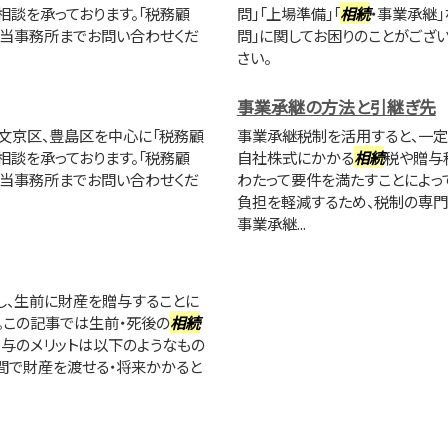
相談を承っております。「税務顧
問」「上場準備」「
相続
・事業承継
に当事務所までお問い合わせくだ
問」に関してお困りのことがござ
さい。
事業承継の方法と引継ぎ先
文京区、豊島区を中心に「税務顧
事業承継税制を活用すると、一定
相談を承っております。「税務顧
自社株式にかかる
相続
税や贈与
に当事務所までお問い合わせくだ
わたって要件を満たすことによっ
負担を軽減するため、税制の専門
事業承継...
し、生前に財産を贈与することに
。この記事では生前・死後の
相続
贈与のメリットは以下のようなもの
期間で財産を渡せる・将来かかると