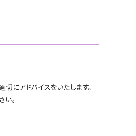
税務顧問 記帳代行
豊島区 上場準備
税理士 顧問契約 単発
豊島区 相続税申告
税務顧問 必須
港区 m&a
顧問契約 相場 税理士
港区 相続
税務顧問 サービス
文京区 相続税申告
税務顧問 解約
港区 上場準備
顧問契約 メリット
中央区 顧問契約
税務顧問 相場
港区 買収監査
税務顧問 必要
中央区 上場準備
顧問契約 法人
港区 相続対策
顧問契約 中小企業
豊島区 相続
適切にアドバイスをいたします。
税務顧問 税理士
中央区 相続税申告
豊島区 事業承継
さい。
港区 顧問契約
港区 税務顧問