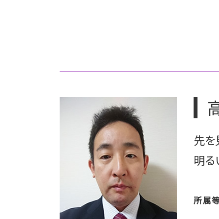
相続 自分でやる
上場 の流れ
相続 期限
公認会計士 上場準備
相続税 いくらから
上場 利点
相続 手続き 期限
上場準備 種類株式
相続 不動産 名義変更
上場準備 資本政策
相続 とは
上場 メリット
相続 時効
上場 ipo
相続放棄
上場 種類
相続 受け取り方
上場 流れ
相続放棄 手続き 生前
上場 コンサル
相続 流れ
上場準備 期間
先を
相続 土地 名義変更
上場準備 ポイント
上場準備 経理
明る
上場 どうやって
ipo メリット
所属