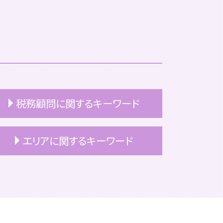
税務顧問に関するキーワード
個人 税務顧問
エリアに関するキーワード
上場企業 税務顧問
顧問契約
顧問契約 個人
文京区 上場準備
税務顧問 契約書
中央区 買収監査
税務顧問 とは
港区 相続税申告
顧問契約 注意点
文京区 相続対策
顧問契約 ポイント
文京区 買収監査