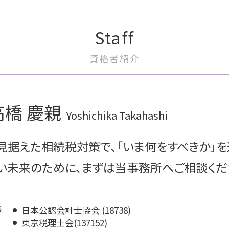
事業承継 税理士
m&a 補助金
事業承継 マッチング
事業譲渡 従業員
Staff
事業承継税制
m&a メリット 売り手
事業承継 方法
m&a メリット デメリット
資格者紹介
事業承継 やること
m&a 公認会計士
役員退職金 税金
m&a 株価
継業 事業承継 違い
m&a 流れ
事業承継税制 デメリット
m&aとは メリット
高橋 慶親
事業承継 計画
m&a コンサルティング
Yoshichika Takahashi
事業承継 継承
m&a おすすめ
事業承継 対策
m&a 流れ 売却
見据えた相続税対策で、「いま何をすべきか」を
事業承継 計画書
m&a 目的
m&a 案件
い未来のために、まずは当事務所へご相談くだ
m&a 会社
m&a とは わかりやすく
等
日本公認会計士協会 (18738)
東京税理士会(137152)