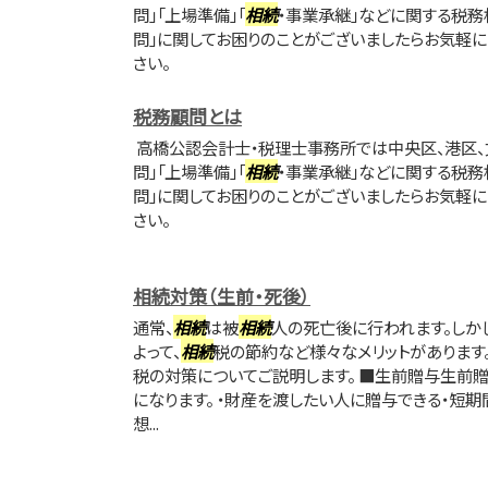
問」「上場準備」「
相続
・事業承継」などに関する税務
問」に関してお困りのことがございましたらお気軽
さい。
税務顧問とは
高橋公認会計士・税理士事務所では中央区、港区、
問」「上場準備」「
相続
・事業承継」などに関する税務
問」に関してお困りのことがございましたらお気軽
さい。
相続対策（生前・死後）
通常、
相続
は被
相続
人の死亡後に行われます。しか
よって、
相続
税の節約など様々なメリットがあります
税の対策についてご説明します。 ■生前贈与生前
になります。 ・財産を渡したい人に贈与できる・短
想...