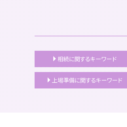
相続に関するキーワード
小規模宅地等 特例
上場準備に関するキーワード
相続 名義変更
相続 不動産
相続 遺留分
上場準備 基準
相続 確定申告
上場準備 総務
相続税 2割加算
上場準備 スケジュール
相続税
上場 タイミング
相続 いつまで
上場準備 売上