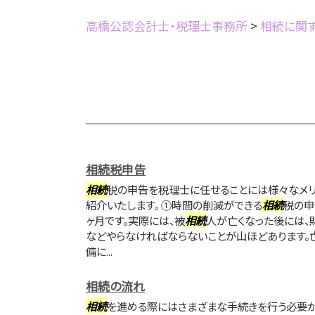
高橋公認会計士・税理士事務所
>
相続に関
相続税申告
相続
税の申告を税理士に任せることには様々なメリ
紹介いたします。 ①時間の削減ができる
相続
税の申
ヶ月です。実際には、被
相続
人が亡くなった後には、
などやらなければならないことが山ほどあります。
備に...
相続の流れ
相続
を進める際にはさまざまな手続きを行う必要が