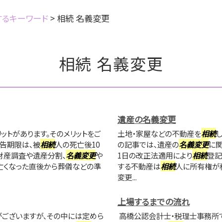
するキーワード
>
相続 名義変更
相続 名義変更
遺産の名義変更
ットがあります。そのメリットをご
土地・家屋などの不動産を
相続
告期限は、被
相続
人の死亡後10
の記事では、遺産の
名義変更
に関
財産調査や遺産分割、
名義変更
や
1日の改正法適用により
相続
登記
亡くなった直後から葬儀などの準
する不動産は
相続
人に所有権が
変更...
上場するまでの流れ
ございますが、その中には定めら
高橋公認会計士・税理士事務所で