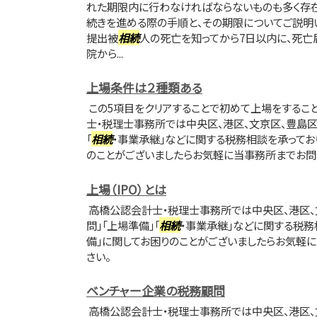
れた期限内に行わなければならないものも多く存在
続きを進める際の手順と、その期限についてご説明い
提出被
相続
人の死亡を知ってから7日以内に、死亡
院から...
上場条件は２種類ある
この5項目をクリアすることで初めて上場をすること
士・税理士事務所では中央区、港区、文京区、豊島区
「
相続
・事業承継」などに関する税務相談を承ってお
のことがございましたらお気軽に当事務所までお問
上場（IPO）とは
高橋公認会計士・税理士事務所では中央区、港区、
問」「上場準備」「
相続
・事業承継」などに関する税務
備」に関してお困りのことがございましたらお気軽
さい。
ベンチャー企業の税務顧問
高橋公認会計士・税理士事務所では中央区、港区、