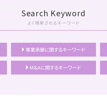
Search Keyword
よく検索されるキーワード
事業承継に関するキーワード
事業承継 株価対策
M＆Aに関するキーワード
事業承継 方法
事業承継 計画
事業承継 個人
m&a 個人
事業承継 税理士
m&a メリット 売り手
事業承継 持株会社
m&a コンサル
継業 事業承継
m&aとは メリット
事業承継 課題
m&a 流れ