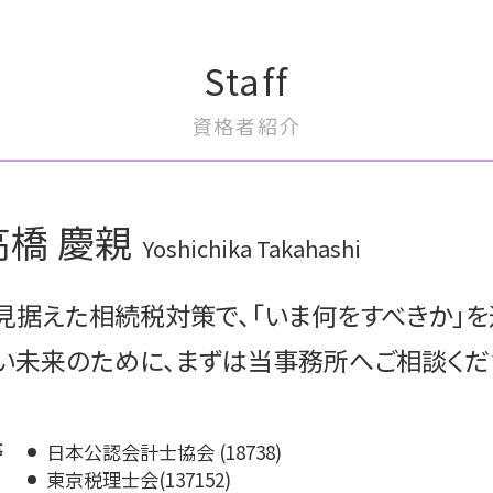
事業承継とは
m&a 補助金
事業承継 アドバイザー
m&a 会社
Staff
事業承継 税金
買収監査 目的
事業承継 事業継承
m&a 売りたい
資格者紹介
自社株式 評価
m&a メリット デメリット
事業承継 進め方
m&a 税理士
事業承継 コンサル
m&a コンサルティング
事業承継 サポート
m&a 株式譲渡
高橋 慶親
事業承継 計画書
m&a おすすめ
Yoshichika Takahashi
事業承継 スケジュール
m&a 種類
事業承継 引継ぎ補助金
m&a 目的
見据えた相続税対策で、「いま何をすべきか」を
事業承継 相談
株式譲渡 消費税
事業譲渡 従業員
い未来のために、まずは当事務所へご相談くだ
m&a 案件
m&a 株価
等
日本公認会計士協会 (18738)
東京税理士会(137152)