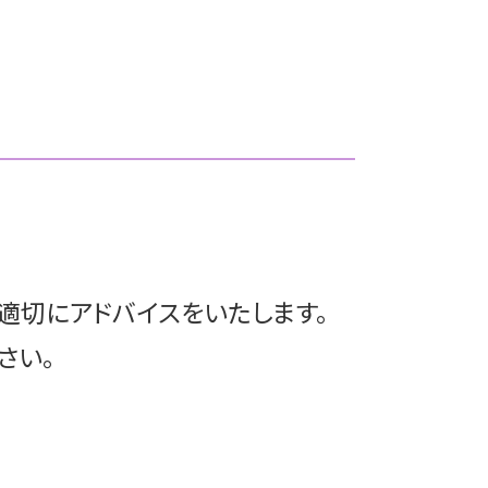
公認会計士 税務顧問
文京区 m&a
顧問契約 ベンチャー
港区 事業承継
顧問契約 注意点
中央区 事業承継
税務顧問 必要
港区 上場準備
税務顧問 相場
中央区 上場準備
税理士 顧問契約 メリット
文京区 上場準備
顧問契約 法人
港区 税務顧問
税理士 顧問契約 単発
文京区 相続税申告
顧問契約 個人
豊島区 相続
顧問契約 相場 税理士
豊島区 m&a
顧問契約
豊島区 買収監査
適切にアドバイスをいたします。
税務顧問 会計士
港区 相続
文京区 相続対策
さい。
港区 買収監査
文京区 事業承継