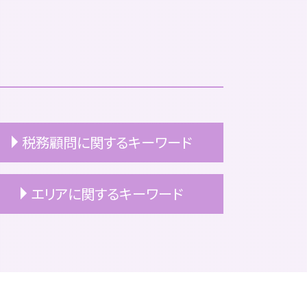
税務顧問に関するキーワード
非上場企業 税務顧問
エリアに関するキーワード
税理士 顧問契約 変更
顧問契約 中小企業
税務顧問 税理士
豊島区 税務顧問
税務顧問 解約
港区 顧問契約
顧問契約書 税理士
文京区 税務顧問
個人 税務顧問
文京区 相続
税務顧問 サービス
豊島区 相続税申告