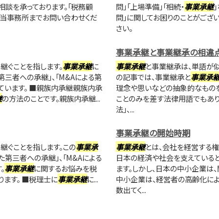
相談を承っております。「税務顧
問」「上場準備」「相続・
事業承継
に当事務所までお問い合わせくだ
問」に関してお困りのことがござ
さい。
事業承継と事業継承の相違
継ぐことを指します。
事業承継
に
事業承継
と事業継承は、単語が似
第三者への承継」、「M&Aによる第
の記事では、事業継承と
事業承
ています。 ■親族内承継親族内承
理念や思いなどの抽象的なものを
継
の方法のことです。親族内承継...
ことのみを差す法律用語でもあり
法」、...
事業承継の開始時期
継ぐことを指します。この
事業承
事業承継
とは、会社を経営する
た第三者への承継」、「M&Aによる
日本の経済や社会を支えている
。
事業承継
に関するお悩みを税
ます。しかし、日本の中小企業は
ます。 ■税理士に
事業承継
に...
中小企業は、経営者の高齢化によ
数出てく...