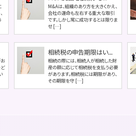
に
M&Aは、組織のあり方を大きくかえ、
、
会社の運命も左右する重大な取引
う
です。しかし常に成功するとは限りま
せ […]
相続税の申告期限はい...
がお
相続の際には、相続人が相続した財
をど
産の額に応じて相続税を支払う必要
い
があります。相続税には期限があり、
その期限を守 […]