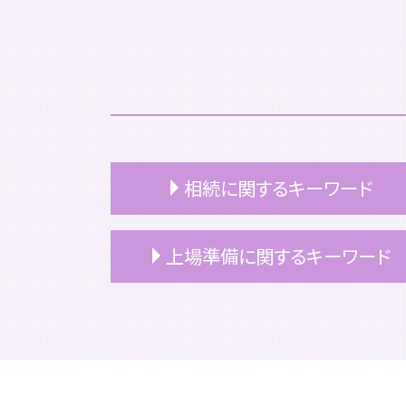
相続に関するキーワード
相続 名義変更 期限
上場準備に関するキーワード
相続 不動産
相続税 2割加算
相続税 追徴課税
上場準備 税理士
自社株 相続
上場 どうやって
マンション 相続税評価額
上場準備 企業
相続 パターン
上場準備 サポート
相続 家
上場準備 親会社