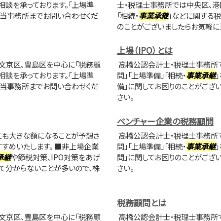
相談を承っております。「上場準
士・税理士事務所では中央区、港
に当事務所までお問い合わせくだ
「相続・
事業承継
」などに関する税
のことがございましたらお気軽に
上場（IPO）とは
文京区、豊島区を中心に「税務顧
高橋公認会計士・税理士事務所で
相談を承っております。「上場準
問」「上場準備」「相続・
事業承継
に当事務所までお問い合わせくだ
備」に関してお困りのことがござ
さい。
ベンチャー企業の税務顧問
にも大きな額になることが予想さ
高橋公認会計士・税理士事務所で
すめいたします。 ■非上場企業
問」「上場準備」「相続・
事業承継
承継
や節税対策、IPO対策をあげ
問」に関してお困りのことがござ
て分からないことが多いので、株
さい。
税務顧問とは
文京区、豊島区を中心に「税務顧
高橋公認会計士・税理士事務所で