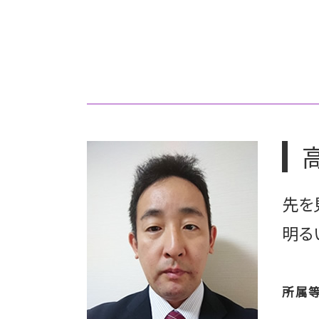
相続税 シュミレーション
上場準備 基準
相続 時効
上場準備 税務
相続 青色申告
上場準備 ポイント
相続 順位
上場 種類
相続放棄 手続き
上場 コンプライアンス
相続税 配偶者控除
上場準備 種類株式
相続
上場準備 スケジュール
相続 お金
上場 メリット デメリット
相続 所得税
上場準備 売上
相続放棄
上場準備 総務
相続 確定申告
ipo メリット
先を
相続税 障害者控除
上場 利点
上場 コンサル
明る
上場 ipo 違い
上場準備 監査役
所属