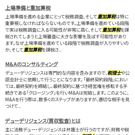
上場準備と重加算税
上場準備を進める企業にとって税務調査、そして
重加算税
は特に
重要視しなければならないものです。上場準備を進めている段階
で実は税務調査に入る可能性が非常に高く、そして
重加算税
を課
税されてしまうと上場審査に大きな影響を及ぼす可能性があり
ます。なぜ上場準備を進めている段階で税務調査が入りやすいの
か、そして
重加算税
を課税さ...
M＆Aのコンサルティング
デュー・デリジェンスは専門的な内容を含みますので、
税理士
や公
認会計士に依頼して行うことになります。 「最終契約段階」におい
ては、最終契約を締結し、最終契約に基づき経営権を移転する手
続きである「クロージング」を行いM&Aは完結します。 このように、
M&Aを行う際は、数多くのステップがありますが、適切な相手を見
つけて...
デューデリジェンス(買収監査)とは
主に法務デュー・デリジェンスは弁護士が行うのですが、財務や税