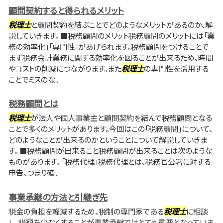
顧問契約すると得られるメリット
税理士
と顧問契約を結ぶことでどのようなメリットがあるのか、解
説していきます。 ■税務顧問のメリット税務顧問のメリットには「業
務の効率化」「専門性」があげられます。税務顧問をつけることで
まず税務会計業務に関する効率化を図ることが出来るため、時間
やコストの削減につながります。また
税理士
の専門性を活用する
ことでミスのな...
税務顧問とは
税理士
が法人や個人事業主と顧問契約を結んで税務顧問となる
ことで多くのメリットがあります。今回はこの「税務顧問」について、
どのようなことが出来るのかということについて解説していきま
す。 ■税務顧問が出来ること税務顧問が出来ることは次のような
ものがあります。 「税務代理」税務代理とは、税務官公署に対する
申告、つまり確...
事業承継の方法と引継ぎ先
税金の負担を軽減するため、税制の専門家である
税理士
に相談
し、税額を少なくすることが事業承継ではとても重要となっていま