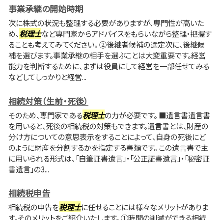
事業承継の開始時期
次に株式の状況も整理する必要がありますが、専門性が高いた
め、
税理士
など専門家からアドバイスをもらいながら整理・把握す
ることも考えてみてください。 ②後継者候補の選定次に、後継候
補を選びます。事業承継の相手を選ぶことは大変重要です。経営
能力を判断するために、まずは役員にして経営を一部任せてみる
などしてしっかりと経営...
相続対策（生前・死後）
そのため、専門家である
税理士
の力が必要です。 ■遺言書遺言書
を用いると、死後の相続税の対策もできます。遺言書とは、財産の
分け方についての意思表示をすることによって、自身の死後にど
のように財産を分割するかを指定する書類です。 この遺言書で主
に用いられる形式は、「自筆証書遺言」・「公正証書遺言」・「秘密証
書遺言」の3...
相続税申告
相続税の申告を
税理士
に任せることには様々なメリットがありま
す。そのメリットをご紹介いたします。 ①時間の削減ができる相続