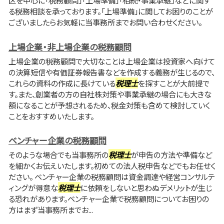
区を中心に「税務顧問」「上場準備」「相続・事業承継」などに関す
る税務相談を承っております。「上場準備」に関してお困りのことが
ございましたらお気軽に当事務所までお問い合わせください。
上場企業・非上場企業の税務顧問
上場企業の税務顧問で大切なことは上場企業は投資家へ向けて
の決算短信や有価証券報告書などを作成する義務が生じるので、
これらの資料の作成に長けている
税理士
を探すことが大前提で
す。また、創業者の方の自社株対策や事業承継の場合にも大きな
額になることが予想されるため、税金対策も含めて検討していく
ことをおすすめいたします。
ベンチャー企業の税務顧問
そのような場合でも当事務所の
税理士
が申告の方法や準備など
を細かくお伝えいたします。初めての法人税申告などでもお任せく
ださい。 ベンチャー企業の税務顧問は資金調達や経営コンサルテ
ィングが得意な
税理士
に依頼をしないと思わぬデメリットが生じ
る恐れがあります。ベンチャー企業で税務顧問についてお困りの
方はまず当事務所までお...