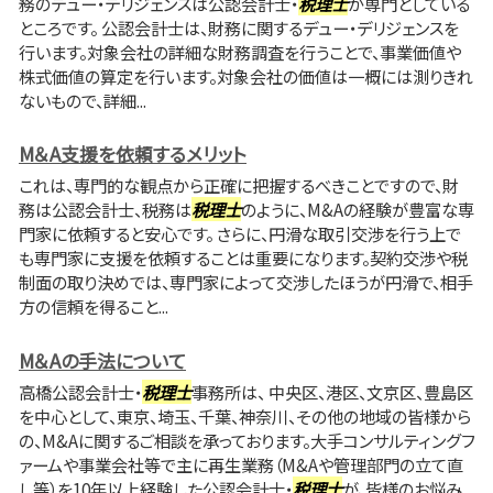
務のデュー・デリジェンスは公認会計士・
税理士
が専門としている
ところです。 公認会計士は、財務に関するデュー・デリジェンスを
行います。対象会社の詳細な財務調査を行うことで、事業価値や
株式価値の算定を行います。対象会社の価値は一概には測りきれ
ないもので、詳細...
M＆A支援を依頼するメリット
これは、専門的な観点から正確に把握するべきことですので、財
務は公認会計士、税務は
税理士
のように、M&Aの経験が豊富な専
門家に依頼すると安心です。 さらに、円滑な取引交渉を行う上で
も専門家に支援を依頼することは重要になります。契約交渉や税
制面の取り決めでは、専門家によって交渉したほうが円滑で、相手
方の信頼を得ること...
M＆Aの手法について
高橋公認会計士・
税理士
事務所は、 中央区、港区、文京区、豊島区
を中心として、東京、埼玉、千葉、神奈川、その他の地域の皆様から
の、M&Aに関するご相談を承っております。大手コンサルティングフ
ァームや事業会社等で主に再生業務（M&Aや管理部門の立て直
し等）を10年以上経験した公認会計士・
税理士
が、皆様のお悩み