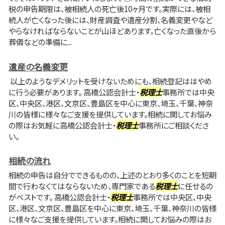
税の申告期限は、被相続人の死亡後10ヶ月です。実際には、被相
続人が亡くなった後には、財産調査や遺産分割、名義変更やなど
やらなければならないことが山ほどあります。亡くなった直後から
葬儀などの準備に...
遺産の名義変更
以上のようなデメリットを受けないためにも、相続登記ははやめ
に行う必要があります。 高橋公認会計士・
税理士
事務所では中央
区、中央区、港区、文京区、豊島区を中心に東京、埼玉、千葉、神奈
川の皆様に様々なご支援を提供しています。相続に関してお悩み
の際はお気軽に高橋公認会計士・
税理士
事務所にご相談くださ
い。
相続の流れ
相続の申告は自分でできるものの、上述のとおり多くのことを短期
間で行わなくてはならないため、専門家である
税理士
に任せるの
がベストです。 高橋公認会計士・
税理士
事務所では中央区、中央
区、港区、文京区、豊島区を中心に東京、埼玉、千葉、神奈川の皆様
に様々なご支援を提供しています。相続に関してお悩みの際はお