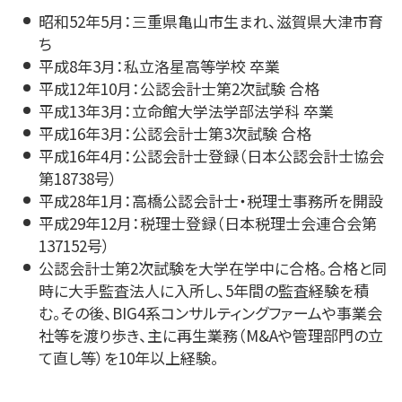
昭和52年5月：三重県亀山市生まれ、滋賀県大津市育
ち
平成8年3月：私立洛星高等学校 卒業
平成12年10月：公認会計士第2次試験 合格
平成13年3月：立命館大学法学部法学科 卒業
平成16年3月：公認会計士第3次試験 合格
平成16年4月：公認会計士登録（日本公認会計士協会
第18738号）
平成28年1月：高橋公認会計士・税理士事務所を開設
平成29年12月：税理士登録（日本税理士会連合会第
137152号）
公認会計士第2次試験を大学在学中に合格。合格と同
時に大手監査法人に入所し、5年間の監査経験を積
む。その後、BIG4系コンサルティングファームや事業会
社等を渡り歩き、主に再生業務（M&Aや管理部門の立
て直し等）を10年以上経験。