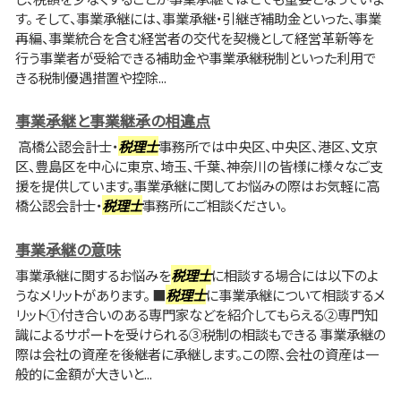
す。 そして、事業承継には、事業承継・引継ぎ補助金といった、事業
再編、事業統合を含む経営者の交代を契機として経営革新等を
行う事業者が受給できる補助金や事業承継税制といった利用で
きる税制優遇措置や控除...
事業承継と事業継承の相違点
高橋公認会計士・
税理士
事務所では中央区、中央区、港区、文京
区、豊島区を中心に東京、埼玉、千葉、神奈川の皆様に様々なご支
援を提供しています。事業承継に関してお悩みの際はお気軽に高
橋公認会計士・
税理士
事務所にご相談ください。
事業承継の意味
事業承継に関するお悩みを
税理士
に相談する場合には以下のよ
うなメリットがあります。 ■
税理士
に事業承継について相談するメ
リット①付き合いのある専門家などを紹介してもらえる②専門知
識によるサポートを受けられる③税制の相談もできる 事業承継の
際は会社の資産を後継者に承継します。この際、会社の資産は一
般的に金額が大きいと...