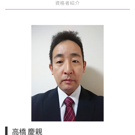
資格者紹介
事業承継税制 要件
公認会計士 税務顧問
上場準備 親会社
m&aとは メリット
文京区 m&a
顧問契約 相場 税理士
上場準備 内部統制
m&a 売りたい
豊島区 上場準備
税理士 顧問契約 メリット
上場準備 サポート
m&a 流れ 売却
文京区 相続税申告
税務顧問 相場
上場 ipo 違い
m&a 株式譲渡
港区 相続税申告
上場準備 基準
m&a 案件
文京区 上場準備
上場準備 売上
m&a 種類
中央区 相続
上場 種類
会社分割 メリット
中央区 買収監査
m&a 公認会計士
文京区 買収監査
m&a 株価
豊島区 買収監査
m&a とは わかりやすく
中央区 相続対策
中央区 m&a
中央区 相続税申告
中央区 顧問契約
高橋 慶親