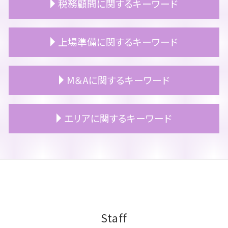
税務顧問に関するキーワード
相続 不動産 名義変更
事業承継 相談
相続 所得税
役員退職金 税金
相続 相談
事業承継 事業継承 違い
税務顧問 契約書
上場準備に関するキーワード
相続 名義変更
事業承継 税理士
顧問契約 メリット
相続税 障害者控除
事業承継 サポート
上場企業 税務顧問
相続 青色申告
事業承継 株価対策
税務顧問 サービス
上場準備 ポイント
M＆Aに関するキーワード
相続税 申告期限
事業承継税制 わかりやすく
税務顧問
上場準備 総務
相続税 シュミレーション
事業承継 税金
顧問契約 終了
上場 コンサル
相続 時効
事業承継 意味
顧問契約 個人
上場準備 期間
m&a 補助金
エリアに関するキーワード
相続 お金
継業 事業承継
顧問契約 法人
上場 利点
m&a コンサル
相続放棄 手続き 生前
事業承継 事業継承
個人 税務顧問
上場 メリット デメリット
株式譲渡 消費税
相続 手続き 期限
事業承継 継承
顧問契約書 税理士
上場 どうやって
m&a 会社
豊島区 相続税申告
相続税 いくらから 親子
事業承継 コンサル
税務顧問 必須
上場準備 監査役
m&a 契約
港区 事業承継
相続 遺留分
事業承継とは
顧問契約
公認会計士 上場準備
事業譲渡 従業員
文京区 相続対策
相続税 追徴課税
事業承継 引継ぎ補助金
顧問契約 注意点
上場 コンプライアンス
m&a メリット 売り手
豊島区 税務顧問
マンション 相続税評価額
事業承継 計画書
税務顧問 必要
上場準備 税務
m&a 流れ
港区 買収監査
事業承継 進め方
税理士 顧問契約 変更
上場 の流れ
m&a コンサルティング
中央区 事業承継
Staff
事業承継 つなぐ
顧問契約 中小企業
上場準備 スケジュール
m&a 目的
港区 上場準備