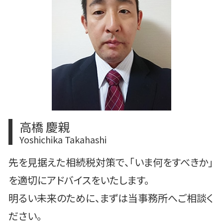
m&a 補助金
中央区 上場準備
m&a 個人
豊島区 買収監査
株式譲渡 消費税
中央区 買収監査
豊島区 相続
文京区 相続税申告
豊島区 m&a
高橋 慶親
Yoshichika Takahashi
先を見据えた相続税対策で、「いま何をすべきか」
を適切にアドバイスをいたします。
明るい未来のために、まずは当事務所へご相談く
ださい。