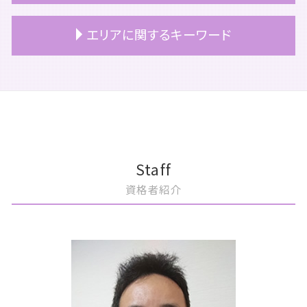
相続 流れ
事業承継 事業継承 違い
税理士 顧問契約 メリット
上場 ipo 違い
相続 時効
事業承継 対策
公認会計士 税務顧問
上場準備 資本政策
会社分割 メリット
エリアに関するキーワード
相続 土地 名義変更
事業承継 やること
税務顧問 サービス
上場 コンプライアンス
m&a 目的
相続 お金
事業承継 スケジュール
税務顧問 記帳代行
重加算税
m&a 株式交換
相続税 追徴課税
事業承継 税理士
税務顧問 税理士
上場準備 基準
m&a コンサルティング
文京区 相続
相続 手続き 期限
事業承継 引継ぎ補助金
税理士 顧問契約 単発
上場 ipo
m&aとは メリット
文京区 事業承継
相続 順位
事業承継 売買
顧問契約 注意点
公認会計士 上場準備
m&a コンサル
豊島区 相続税申告
相続 青色申告
事業承継 コンサル
個人 税務顧問
上場 流れ
m&a 売りたい
港区 税務顧問
相続税 いくらから 親子
事業承継 支援
税務顧問
上場 メリット デメリット
m&a 株価
中央区 相続税申告
事業承継税制 デメリット
顧問契約 メリット
上場 利点
m&a おすすめ
中央区 相続対策
Staff
事業承継 計画書
税務顧問 とは
上場準備 企業
m&a 税理士
港区 m&a
資格者紹介
事業承継 つなぐ
上場企業 税務顧問
上場準備 ポイント
m&a 流れ 売却
文京区 税務顧問
顧問契約 ポイント
上場 種類
m&a メリット デメリット
港区 相続
税理士 顧問契約 変更
上場準備 サポート
買収監査 目的
文京区 m&a
非上場企業 税務顧問
ipo メリット
m&a 種類
中央区 事業承継
上場 コンサル
m&a 案件
中央区 m&a
上場準備 スケジュール
m&a 会社
港区 顧問契約
上場準備 親会社
m&a 公認会計士
中央区 顧問契約