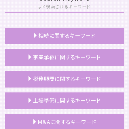
よく検索されるキーワード
相続に関するキーワード
相続税 障害者控除
事業承継に関するキーワード
相続税 申告期限
相続 不動産
相続放棄 手続き 生前
事業承継税制
税務顧問に関するキーワード
小規模宅地等 特例
事業承継 事業継承
相続放棄 手続き
事業承継 サポート
遺留分 相続税
事業承継 課題
顧問契約書 税理士
上場準備に関するキーワード
相続税 いくらから
事業承継 個人
顧問契約 中小企業
相続 不動産 名義変更
事業承継 税金
税務顧問 契約書
相続 受け取り方
事業承継 方法
顧問契約 相場 税理士
上場 どうやって
M＆Aに関するキーワード
相続 家
事業承継 マッチング
税務顧問 会計士
上場準備 種類株式