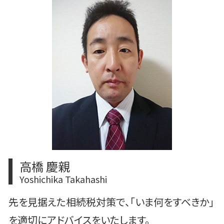
上場 メリット デメリット
m&a メリット デメリット
中央区 買収監査
重加算税 税理士
事業譲渡 従業員
港区 相続対策
上場準備 税理士
m&a 株価
中央区 相続対策
m&aとは メリット
中央区 m&a
m&a とは わかりやすく
港区 上場準備
m&a 目的
豊島区 事業承継
豊島区 相続
文京区 m&a
文京区 相続対策
高橋 慶親
Yoshichika Takahashi
先を見据えた相続税対策で、「いま何をすべきか」
を適切にアドバイスをいたします。