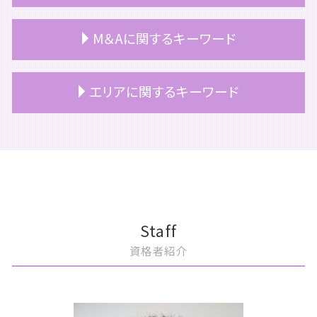
相続税 いくらから
事業承継 方法
顧問契約 個人
相続 時効
事業承継税制 要件
税務顧問
上場準備 売上
M＆Aに関するキーワード
相続税 評価額 土地 計算方法
事業承継 個人
顧問契約
上場準備 期間
相続 相談
事業承継 事業継承 違い
税務顧問 とは
上場 利点
相続 期限
事業承継 サポート
顧問契約 更新
上場 タイミング
m&a コンサル
エリアに関するキーワード
相続 青色申告
事業承継 手順
税務顧問 解約
上場準備 内部統制
買収監査 目的
相続 パターン
事業承継 コンサル
税務顧問 サービス
公認会計士 上場準備
m&a 売りたい
相続放棄
事業承継 事業継承
税務顧問 記帳代行
上場準備 スケジュール
m&a 流れ 売却
港区 相続税申告
相続 不動産 名義変更
事業承継 相談
顧問契約 相場 税理士
上場準備 親会社
m&a 株式譲渡
豊島区 m&a
相続 流れ
事業承継 おすすめ
顧問契約 メリット
上場準備 監査役
m&a 補助金
中央区 事業承継
相続 自分でやる
事業承継 株価対策
顧問契約 ポイント
上場 コンサル
m&a 個人
中央区 顧問契約
相続放棄 手続き 生前
事業承継 引継ぎ補助金
顧問契約 注意点
上場 メリット
m&a 種類
港区 m&a
事業承継 意味
税理士 顧問契約 変更
上場準備 総務
m&a メリット 売り手
豊島区 上場準備
Staff
事業承継税制 わかりやすく
個人 税務顧問
上場準備 企業
m&a 契約
港区 顧問契約
資格者紹介
事業承継 計画書
非上場企業 税務顧問
上場準備 税務
m&a 会社
文京区 税務顧問
顧問契約 ベンチャー
重加算税
m&a 目的
文京区 買収監査
税務顧問 相場
上場 ipo 違い
m&a おすすめ
文京区 上場準備
上場企業 税務顧問
ipo メリット
会社分割 メリット
文京区 相続