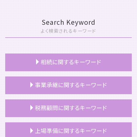
Search Keyword
よく検索されるキーワード
相続に関するキーワード
相続 確定申告
事業承継に関するキーワード
相続 名義変更
相続税 申告期限
相続 所得税
事業承継 継承
税務顧問に関するキーワード
相続税 いくらから 親子
事業承継税制 デメリット
相続 土地 名義変更
事業承継 課題
相続税 障害者控除
事業承継 アドバイザー
税務顧問 必須
上場準備に関するキーワード
遺留分 相続税
事業承継
顧問契約 法人