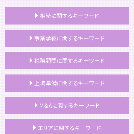
相続に関するキーワード
相続 時効
事業承継に関するキーワード
相続税 2割加算
相続 青色申告
相続 不動産
事業承継 株価対策
税務顧問に関するキーワード
自社株 相続
事業承継税制 要件
相続税
事業承継 マッチング
遺留分 相続税
事業承継 意味
顧問契約 個人
上場準備に関するキーワード
相続 とは
事業承継とは
税務顧問 相場
相続
事業承継
顧問契約 法人
相続税対策 不動産
事業承継 計画
上場企業 税務顧問
上場 利点
M＆Aに関するキーワード
相続 家
自社株式 評価
顧問契約 注意点
上場準備 サポート
相続税 配偶者控除
事業承継 税理士
顧問契約 更新
上場準備 監査役
相続税 追徴課税
事業承継 事業継承
顧問契約 ポイント
上場 ipo 違い
m&a 株価
エリアに関するキーワード
相続税 申告期限
事業承継税制 デメリット
非上場企業 税務顧問
重加算税
m&a 補助金