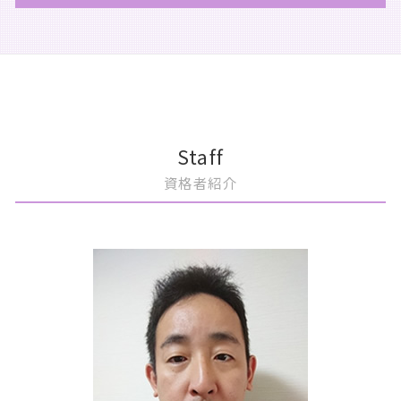
相続 パターン
事業承継 おすすめ
税務顧問 記帳代行
上場 種類
m&a おすすめ
相続放棄 手続き 生前
事業承継 計画書
税務顧問 解約
上場準備 期間
m&a 目的
港区 相続
相続 相談
事業承継 支援
顧問契約 メリット
上場準備 種類株式
m&a コンサルティング
豊島区 税務顧問
相続 手続き 期限
継業 事業承継
顧問契約書 税理士
ipo メリット
m&aとは メリット
文京区 事業承継
相続放棄
事業承継 税金
顧問契約 相場 税理士
上場準備 税理士
会社分割 メリット
豊島区 上場準備
マンション 相続税評価額
事業承継 継承
税務顧問
上場準備 経理
m&a 流れ
港区 上場準備
事業承継 アドバイザー
顧問契約
上場 メリット デメリット
m&a 会社
文京区 買収監査
Staff
事業承継 サポート
税務顧問 とは
上場準備 税務
m&a 目的
港区 買収監査
資格者紹介
事業承継 個人
公認会計士 税務顧問
上場 コンプライアンス
買収監査 目的
豊島区 相続税申告
税理士 顧問契約 変更
上場 流れ
事業譲渡 従業員
港区 m&a
税務顧問 契約書
上場準備 売上
m&a コンサル
中央区 相続税申告
税務顧問 必要
上場準備 スケジュール
m&a 種類
港区 顧問契約
上場準備 企業
m&a 株式譲渡
文京区 上場準備
上場準備 資本政策
m&a メリット 売り手
豊島区 買収監査
上場 メリット
m&a 案件
豊島区 相続対策
m&a 税理士
中央区 買収監査
m&a メリット デメリット
文京区 税務顧問
m&a 公認会計士
文京区 m&a