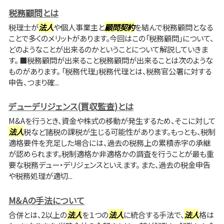
税務顧問とは
税理士が
法人
や個人事業主と
顧問契約
を結んで税務顧問となる
ことで多くのメリットがあります。今回はこの「税務顧問」について、
どのようなことが出来るのかということについて解説していきま
す。 ■税務顧問が出来ること税務顧問が出来ることは次のような
ものがあります。 「税務代理」税務代理とは、税務官公署に対する
申告、つまり確...
デューデリジェンス(買収監査)とは
M&Aを行うとき、資金や株式の移動が発生するため、そこに対して
法人
税など諸税の課税が生じる可能性があります。もっとも、税制
適格要件を充足した場合には、過去の税務上の累積赤字の承継
が認められます。税制適格か非適格かの調査を行うことが最も重
要な税務デュー・デリジェンスといえます。 また、過去の税金申告
や税務処理が適切...
M＆Aの手法について
合併とは、2以上の
法人
を１つの
法人
に統合する手法で、
法人
格は