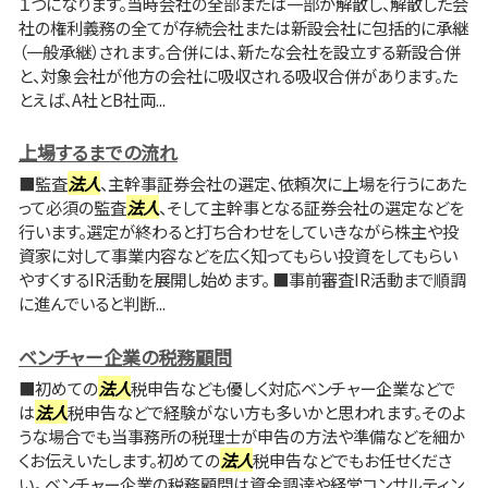
１つになります。当時会社の全部または一部が解散し、解散した会
社の権利義務の全てが存続会社または新設会社に包括的に承継
（一般承継）されます。合併には、新たな会社を設立する新設合併
と、対象会社が他方の会社に吸収される吸収合併があります。た
とえば、A社とB社両...
上場するまでの流れ
■監査
法人
、主幹事証券会社の選定、依頼次に上場を行うにあた
って必須の監査
法人
、そして主幹事となる証券会社の選定などを
行います。選定が終わると打ち合わせをしていきながら株主や投
資家に対して事業内容などを広く知ってもらい投資をしてもらい
やすくするIR活動を展開し始めます。 ■事前審査IR活動まで順調
に進んでいると判断...
ベンチャー企業の税務顧問
■初めての
法人
税申告なども優しく対応ベンチャー企業などで
は
法人
税申告などで経験がない方も多いかと思われます。そのよ
うな場合でも当事務所の税理士が申告の方法や準備などを細か
くお伝えいたします。初めての
法人
税申告などでもお任せくださ
い。 ベンチャー企業の税務顧問は資金調達や経営コンサルティン