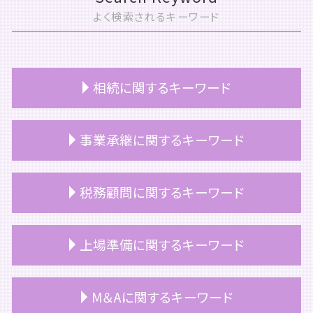
よく検索されるキーワード
相続に関するキーワード
相続税 評価額 土地 計算方法
事業承継に関するキーワード
相続 名義変更
相続税
相続 所得税
事業承継 アドバイザー
税務顧問に関するキーワード
相続税 配偶者控除
事業承継 課題
相続 土地 名義変更
事業承継 やること
相続 流れ
事業承継 スケジュール
税理士 顧問契約 変更
上場準備に関するキーワード
相続税 申告期限
役員退職金 税金
税務顧問 必須
相続 期限
事業承継 税理士
個人 税務顧問
相続 不動産
事業承継 支援
公認会計士 税務顧問
上場準備 期間
M＆Aに関するキーワード
小規模宅地等 特例
事業承継 計画書
非上場企業 税務顧問
上場 の流れ