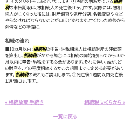
す。そのメリットをご紹介いたします。 ①時間の削減ができる
相続
税
の申告期限は、被相続人の死亡後10ヶ月です。実際には、被相
続人が亡くなった後には、財産調査や遺産分割、名義変更やなど
やらなければならないことが山ほどあります。亡くなった直後から
葬儀などの準備に...
相続の流れ
■10カ月以内：
相続税
の申告・納税相続人は相続財産の評価額
を算出し、
相続税
がかかる場合には相続の開始を知ってから10か
月以内に申告・納税をする必要があります。それに伴い、誰が、ど
の財産を、どの程度相続するかこの期間までに定める必要があり
ます。
相続税
の流れもご説明します。 ①死亡後１週間以内死亡後
１週間には、市町...
« 相続放棄 手続き
相続税 いくらから »
一覧に戻る