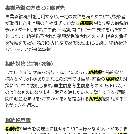
事業承継の方法と引継ぎ先
事業承継税制を活用すると、一定の要件を満たすことで、後継者
が取得した非上場の自社株式にかかる
相続税
や贈与税の納税猶
予がスタートします。この後、一定期間にわたって要件を満たすこ
とによって、納税猶予された税額が免除されるのです。税金の負担
を軽減するため、税制の専門家である税理士に相談し、税額を少
なくすることが事業承継...
相続対策（生前・死後）
しかし、生前に財産を贈与することによって、
相続税
の節約など
様々なメリットがあります。この記事では生前・死後の
相続税
の対
策についてご説明します。 ■生前贈与生前贈与のメリットは以下
のようなものになります。 ・財産を渡したい人に贈与できる・短期
間で財産を渡せる・将来かかると想定される
相続税
を節約するこ
とができる 通常...
相続税申告
相続税
の申告を税理士に任せることには様々なメリットがありま