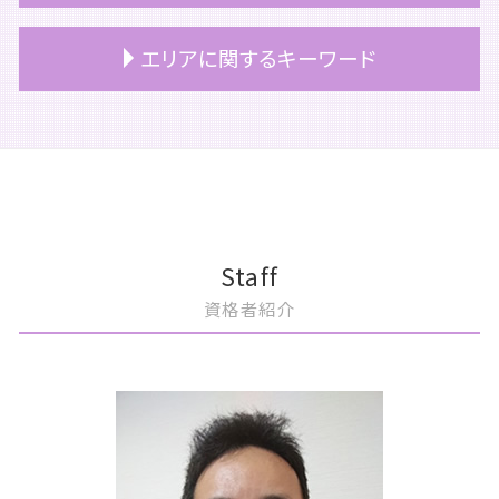
相続 家
事業承継 株価対策
税務顧問 サービス
上場 メリット
相続税 障害者控除
事業承継 相談
顧問契約 法人
上場 どうやって
事業譲渡 従業員
エリアに関するキーワード
相続 遺留分
事業承継 売買
顧問契約 メリット
上場 メリット デメリット
m&a 種類
相続放棄 手続き
事業承継 意味
顧問契約 更新
上場準備 親会社
m&aとは メリット
相続税 シュミレーション
事業承継
税務顧問
上場準備 税理士
m&a とは わかりやすく
港区 上場準備
相続 自分でやる
事業承継税制 要件
税理士 顧問契約 メリット
上場準備 税務
m&a コンサル
豊島区 相続対策
相続 受け取り方
事業承継 継承
顧問契約書 税理士
上場準備 種類株式
m&a コンサルティング
文京区 m&a
相続 相談
継業 事業承継
顧問契約 相場 税理士
上場 ipo 違い
株式譲渡 消費税
文京区 買収監査
マンション 相続税評価額
事業承継 マッチング
顧問契約 ベンチャー
上場準備 資本政策
m&a 公認会計士
港区 相続対策
事業承継 事業継承
税理士 顧問契約 単発
上場 流れ
m&a 流れ
港区 相続税申告
Staff
事業承継 対策
税務顧問 とは
上場準備 売上
m&a 流れ 売却
港区 買収監査
資格者紹介
事業承継税制
税務顧問 必要
上場準備 サポート
m&a 補助金
豊島区 税務顧問
顧問契約 個人
上場 コンプライアンス
m&a 株式交換
豊島区 相続
顧問契約
上場 ipo
m&a 会社
中央区 顧問契約
税務顧問 会計士
ipo メリット
m&a おすすめ
豊島区 相続税申告
上場準備 ポイント
m&a 税理士
港区 税務顧問
上場準備 内部統制
買収監査 目的
中央区 相続税申告
上場準備 監査役
m&a メリット 売り手
中央区 事業承継