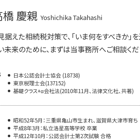
自社株式 評価
m&a 流れ 売却
高橋 慶親
事業承継 手順
m&a 株価
Yoshichika Takahashi
事業承継税制
m&aとは メリット
継業 事業承継 違い
m&a コンサルティング
見据えた相続税対策で、「いま何をすべきか」を
事業承継 個人
m&a 補助金
m&a 税理士
い未来のために、まずは当事務所へご相談くだ
m&a とは わかりやすく
m&a 流れ
等
日本公認会計士協会 (18738)
東京税理士会(137152)
基礎クラス+α会社法(2010年11月、法律文化社、共著)
昭和52年5月：三重県亀山市生まれ、滋賀県大津市育ち
平成8年3月：私立洛星高等学校 卒業
平成12年10月：公認会計士第2次試験 合格