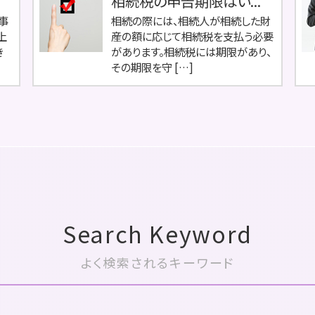
相続税の申告期限はい...
事
相続の際には、相続人が相続した財
上
産の額に応じて相続税を支払う必要
き
があります。相続税には期限があり、
その期限を守 […]
Search Keyword
よく検索されるキーワード