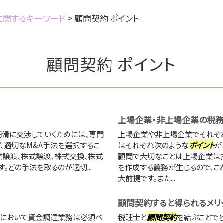
に関するキーワード
>
顧問契約 ポイント
顧問契約 ポイント
上場企業・非上場企業の税
円滑に交渉していくためには、専門
上場企業や非上場企業でそれぞ
ず、適切なM&A手法を選択するこ
はそれぞれ次のような
ポイント
が
業譲渡、株式譲渡、株式交換、株式
顧問で大切なことは上場企業は
。どの手法を取るのが適切...
を作成する義務が生じるので、こ
大前提です。また...
顧問契約すると得られるメリ
企業において資金調達業務は必須ベ
税理士と
顧問契約
を結ぶことでど