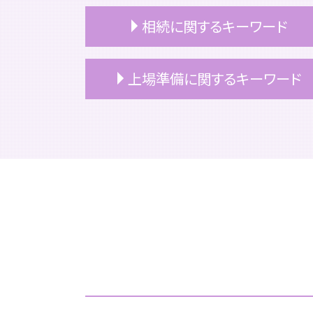
相続に関するキーワード
相続 パターン
上場準備に関するキーワード
相続税 いくらから 親子
相続 空き家
相続 受け取り方
上場準備 総務
相続税 配偶者控除
上場 利点
相続税対策 不動産
重加算税
相続 所得税
上場準備 サポート
相続
上場準備 企業
相続 順位
上場 ipo
相続税 シュミレーション
上場準備 税務
相続 不動産 名義変更
上場 タイミング
相続 時効
上場 コンプライアンス
相続 流れ
上場準備 スケジュール
相続放棄
上場準備 資本政策
小規模宅地等 特例
上場 メリット