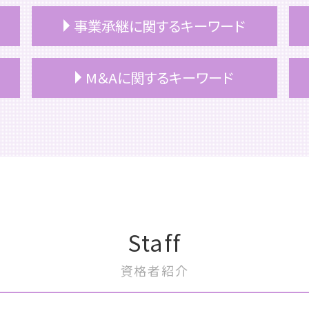
事業承継に関するキーワード
事業承継 進め方
M＆Aに関するキーワード
事業承継税制 デメリット
事業承継 つなぐ
事業承継 持株会社
m&a 種類
事業承継 アドバイザー
m&a おすすめ
役員退職金 税金
事業譲渡 従業員
事業承継 事業継承
m&a 目的
事業承継 方法
m&a 個人
事業承継 課題
m&a コンサル
事業承継 計画書
m&a メリット デメリット
Staff
事業承継 対策
m&a 目的
事業承継 税金
株式譲渡 消費税
資格者紹介
事業承継 継承
会社分割 メリット
継業 事業承継
m&a メリット 売り手
事業承継
m&a 案件