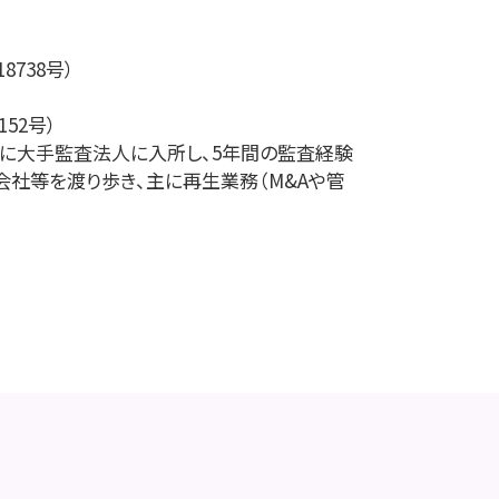
738号）
52号）
に大手監査法人に入所し、5年間の監査経験
業会社等を渡り歩き、主に再生業務（M&Aや管