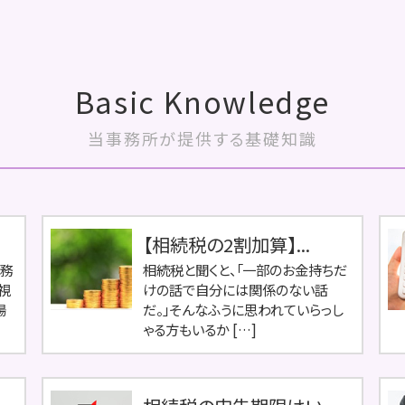
Basic Knowledge
当事務所が提供する基礎知識
【相続税の2割加算】...
税務
相続税と聞くと、「一部のお金持ちだ
視
けの話で自分には関係のない話
場
だ。」そんなふうに思われていらっし
ゃる方もいるか […]