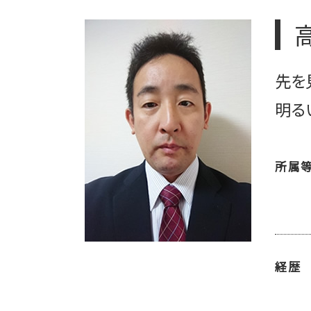
相続税 申告期限
上場 ipo 違い
遺留分 相続税
ipo メリット
相続税 障害者控除
上場準備 監査役
相続 手続き 期限
上場 種類
先を
相続 名義変更 期限
上場準備 親会社
上場準備 内部統制
明る
上場準備 ポイント
上場 の流れ
所属
経歴