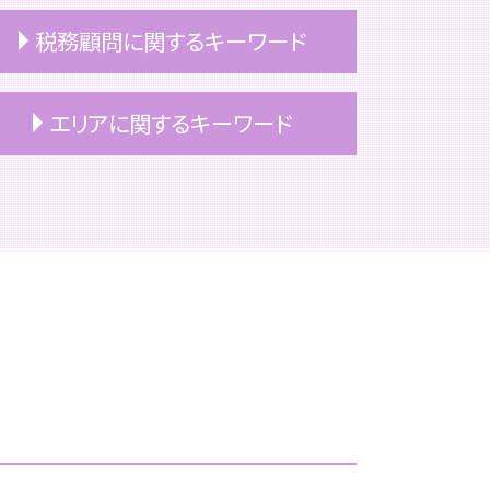
税務顧問に関するキーワード
ベンチャー企業 税務顧問
エリアに関するキーワード
税務顧問 税理士
税理士 顧問契約 変更
個人 税務顧問
中央区 相続
税務顧問 解約
港区 上場準備
税務顧問 必要
港区 相続対策
税理士 顧問契約 メリット
港区 相続税申告
顧問契約 ベンチャー
中央区 税務顧問
顧問契約 注意点
文京区 上場準備
顧問契約
豊島区 相続対策
税務顧問
文京区 相続
税務顧問 契約書
文京区 買収監査
公認会計士 税務顧問
豊島区 m&a
顧問契約 相場 税理士
港区 事業承継
顧問契約 終了
豊島区 税務顧問