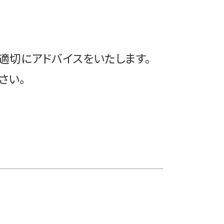
非上場企業 税務顧問
豊島区 相続税申告
顧問契約 法人
豊島区 上場準備
税務顧問 相場
港区 相続
顧問契約 ポイント
豊島区 相続
適切にアドバイスをいたします。
上場企業 税務顧問
中央区 顧問契約
文京区 相続税申告
さい。
文京区 m&a
豊島区 買収監査