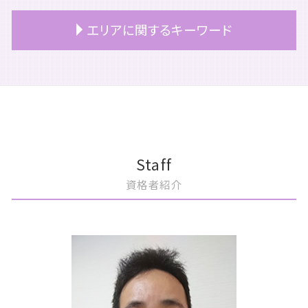
遺留分 相続税
事業承継 つなぐ
顧問契約 注意点
公認会計士 上場準備
買収監査 目的
エリアに関するキーワード
マンション 相続税評価額
事業承継 継承
顧問契約 終了
上場 メリット デメリット
m&a メリット デメリット
相続放棄
事業承継とは
顧問契約 ベンチャー
上場 タイミング
m&a 税理士
相続放棄 手続き 生前
自社株式 評価
税理士 顧問契約 メリット
上場 種類
m&aとは メリット
港区 買収監査
相続税対策 不動産
事業承継 事業継承 違い
税務顧問 会計士
上場準備 税務
m&a とは わかりやすく
港区 相続
相続 相談
事業承継 おすすめ
非上場企業 税務顧問
上場 どうやって
m&a コンサルティング
中央区 顧問契約
相続 名義変更
事業承継 税金
税務顧問 契約書
上場 の流れ
事業譲渡 従業員
中央区 m&a
相続税 追徴課税
事業承継 サポート
顧問契約 相場 税理士
上場準備 企業
m&a 契約
港区 上場準備
事業承継 対策
上場企業 税務顧問
重加算税 税理士
m&a メリット 売り手
豊島区 相続税申告
Staff
事業承継税制 デメリット
顧問契約書 税理士
ipo メリット
m&a 種類
港区 顧問契約
資格者紹介
事業承継 計画
顧問契約 個人
上場準備 売上
m&a 流れ 売却
豊島区 m&a
税務顧問 解約
上場準備 親会社
m&a コンサル
文京区 相続対策
顧問契約 ポイント
重加算税
m&a 公認会計士
豊島区 事業承継
税務顧問 サービス
上場準備 資本政策
m&a 目的
文京区 税務顧問
上場 ipo
m&a 株式譲渡
中央区 買収監査
上場 コンサル
m&a 株式交換
文京区 上場準備
上場準備 基準
m&a 案件
文京区 相続