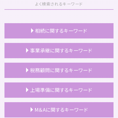
よく検索されるキーワード
相続に関するキーワード
相続 手続き 期限
事業承継に関するキーワード
相続 時効
相続税 配偶者控除
相続 自分でやる
事業承継 意味
税務顧問に関するキーワード
相続 とは
事業承継 引継ぎ補助金
相続税 いくらから 親子
事業承継 やること
相続 順位
事業承継 課題
税理士 顧問契約 単発
上場準備に関するキーワード
相続 名義変更 期限
事業承継 手順
公認会計士 税務顧問
相続 受け取り方
事業承継税制
個人 税務顧問
相続放棄 手続き
事業承継税制 要件
税務顧問 とは
上場 ipo 違い
M＆Aに関するキーワード
相続 確定申告
役員退職金 税金
顧問契約
上場準備 種類株式
相続税 評価額 土地 計算方法
事業承継
顧問契約 更新
上場 メリット