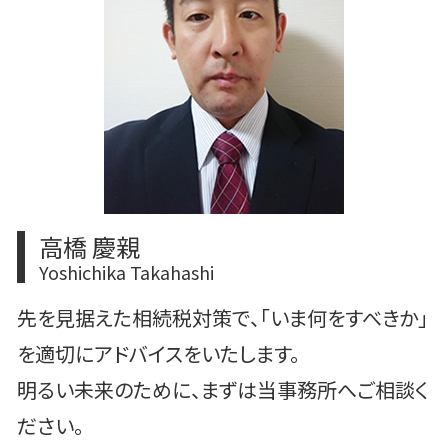
m&a 補助金
文京区 m&a
m&a おすすめ
中央区 相続
会社分割 メリット
中央区 相続対策
豊島区 買収監査
港区 相続対策
港区 事業承継
高橋 慶親
Yoshichika Takahashi
先を見据えた相続税対策で、「いま何をすべきか」
を適切にアドバイスをいたします。
明るい未来のために、まずは当事務所へご相談く
ださい。